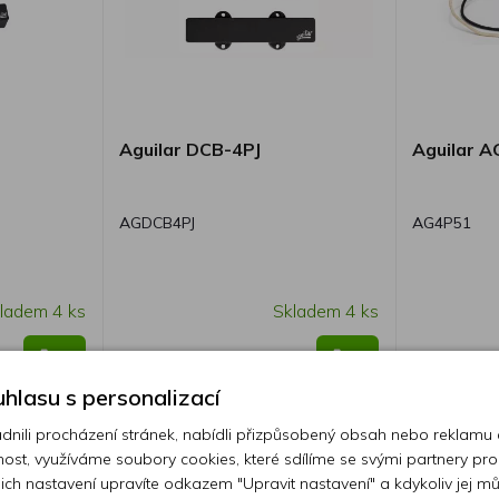
Aguilar DCB-4PJ
Aguilar A
AGDCB4PJ
AG4P51
ladem 4 ks
Skladem 4 ks
7 150 Kč
2 850 K
hlasu s personalizací
ili procházení stránek, nabídli přizpůsobený obsah nebo reklamu
ost, využíváme soubory cookies, které sdílíme se svými partnery pro
ejich nastavení upravíte odkazem "Upravit nastavení" a kdykoliv jej m