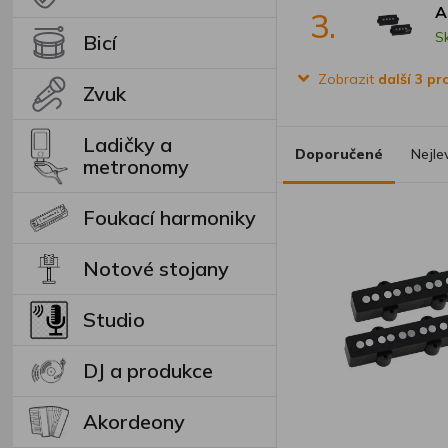
A
3.
S
Bicí
Zobrazit
další 3 p
Zvuk
Ladičky a
Doporučené
Nejle
metronomy
Foukací harmoniky
Notové stojany
Studio
DJ a produkce
Akordeony