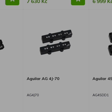
7 630 Kč
6 999 K
Aguilar AG 4J-70
Aguilar 
AG4J70
AG4SDD1