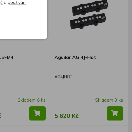
jů
a
používání
DCB-M4
Aguilar AG 4J-Hot
AG4JHOT
Skladem 6 ks
Skladem 3 ks
č
5 620 Kč