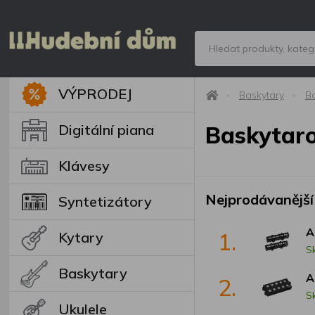
VÝPRODEJ
Baskytary
B
Digitální piana
Baskytar
Klávesy
Nejprodávanější
Syntetizátory
A
1.
Kytary
S
Baskytary
A
2.
S
Ukulele