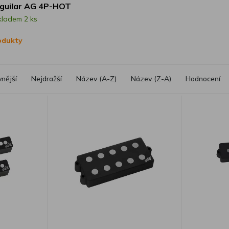
guilar AG 4P-HOT
kladem 2 ks
rodukty
vnější
Nejdražší
Název (A-Z)
Název (Z-A)
Hodnocení