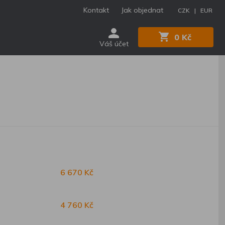
Kontakt
Jak objednat
CZK |
EUR
0 Kč
Váš účet
6 670 Kč
4 760 Kč