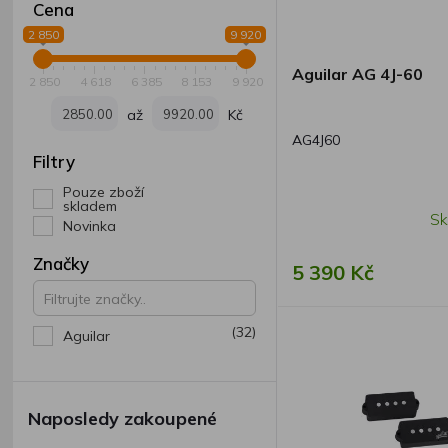
Cena
2 850
9 920
Aguilar AG 4J-60
2 850
4 618
6 385
8 153
9 920
až
Kč
AG4J60
Filtry
Pouze zboží
skladem
Sk
Novinka
Značky
5 390 Kč
(32)
Aguilar
Naposledy zakoupené