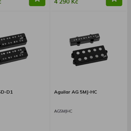
č
4 290 Kč
4SD-D1
Aguilar AG 5MJ-HC
AG5MJHC