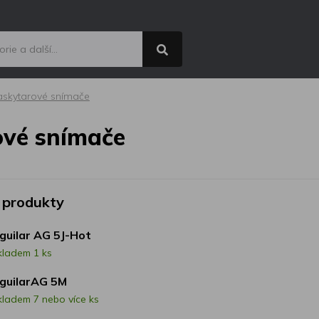
askytarové snímače
ové snímače
 produkty
guilar AG 5J-Hot
kladem 1 ks
guilarAG 5M
kladem 7 nebo více ks