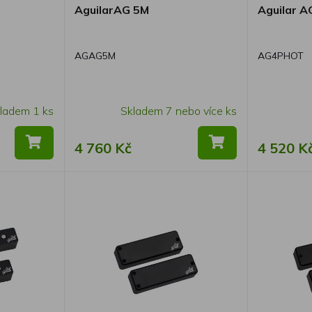
AguilarAG 5M
Aguilar 
AGAG5M
AG4PHOT
ladem 1 ks
Skladem 7 nebo více ks
4 760 Kč
4 520 K