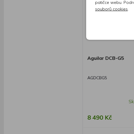
patičce webu. Podr
souborů cookies
.
Aguilar DCB-G5
AGDCBG5
Sk
8 490 Kč