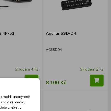
G 4P-51
Aguilar 5SD-D4
AG5SDD4
Skladem 4 ks
Skladem 2 ks
č
8 100 Kč
 a mohli anonymně
 sociální média,
ůžete změnit v