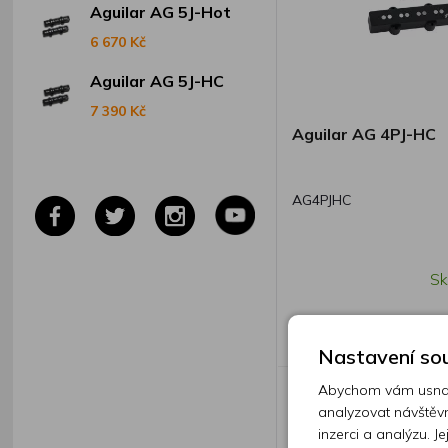
Aguilar AG 5J-Hot
6 670 Kč
Aguilar AG 5J-HC
7 390 Kč
Aguilar AG 4PJ-HC
AG4PJHC
Sk
6 999 Kč
Nastavení sou
Abychom vám usnadn
analyzovat návštěvn
inzerci a analýzu. J