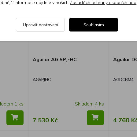
obnější informace najdete v našich
Zásadách ochrany osobních úda
Upravit nastavení
Souhlasím
Aguilar AG 5PJ-HC
Aguilar 
AG5PJHC
AGDCBM4
ladem 1 ks
Skladem 4 ks
7 530 Kč
4 760 K