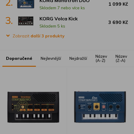
2.
KORG Monotron DUO
1 099 Kč
Skladem 7 nebo více ks
3.
KORG Volca Kick
3 690 Kč
Skladem 5 ks
Zobrazit
další 3 produkty
Název
Název
Doporučené
Nejlevnější
Nejdražší
(A-Z)
(Z-A)