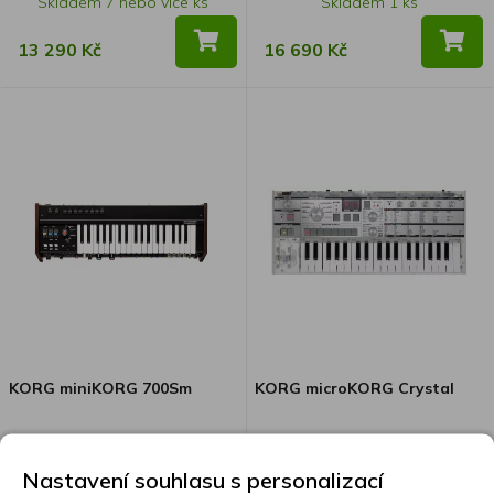
Skladem 7 nebo více ks
Skladem 1 ks
13 290 Kč
16 690 Kč
KORG miniKORG 700Sm
KORG microKORG Crystal
KRMINI700SM
KRMICROCR
Nastavení souhlasu s personalizací