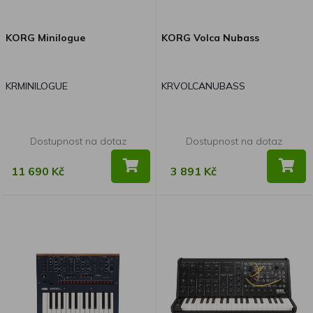
odpovídající barvě karoserie
každého modelu.
KORG Minilogue
KORG Volca Nubass
KRMINILOGUE
KRVOLCANUBASS
Dostupnost na dotaz
Dostupnost na dotaz
11 690 Kč
3 891 Kč