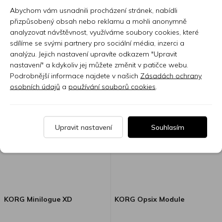
Abychom vám usnadnili procházení stránek, nabídli
přizpůsobený obsah nebo reklamu a mohli anonymně
Skladem 7 nebo více ks
Dostupnost na dotaz
analyzovat návštěvnost, využíváme soubory cookies, které
sdílíme se svými partnery pro sociální média, inzerci a
26 590 Kč
10 150 Kč
analýzu. Jejich nastavení upravíte odkazem "Upravit
nastavení" a kdykoliv jej můžete změnit v patičce webu.
Podrobnější informace najdete v našich
Zásadách ochrany
osobních údajů
a
používání souborů cookies
.
Upravit nastavení
Souhlasím
KORG Minilogue XD
KORG Opsix Module