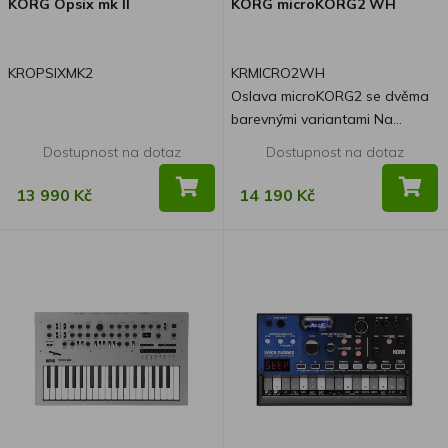
KORG Opsix mk II
KORG microKORG2 WH
KROPSIXMK2
KRMICRO2WH
Oslava microKORG2 se dvěma
barevnými variantami Na
oslavu uvedení microKORG2 na
Dostupnost na dotaz
Dostupnost na dotaz
trh jsou k dispozici dvě
limitované barevné edice.
13 990 Kč
14 190 Kč
Kromě ovládacího panelu a
bočního panelu byly speciálně
navrženy ovladače a kolečka
pro volbu programu s
hliníkovými díly. Jedním z nich je
chladný metalický černý model
a druhým je krásný metalický
bílý model s kombinací
perleťové bílé a stříbrné.
Součástí balení budou také
speciální měkká pouzdra