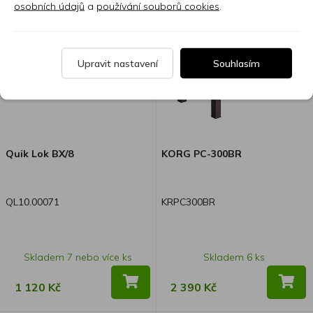
osobních údajů
a
používání souborů cookies
.
prostředí.
Upravit nastavení
Souhlasím
Quik Lok BX/8
KORG PC-300BR
QL10.00071
KRPC300BR
Skladem 7 nebo více ks
Skladem 6 ks
1 120 Kč
2 390 Kč