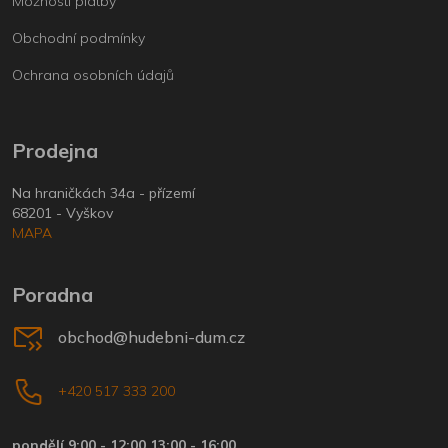
Možnosti platby
Obchodní podmínky
Ochrana osobních údajů
Prodejna
Na hraničkách 34a - přízemí
68201 - Vyškov
MAPA
Poradna
obchod@hudebni-dum.cz
+420 517 333 200
pondělí 9:00 - 12:00 13:00 - 16:00