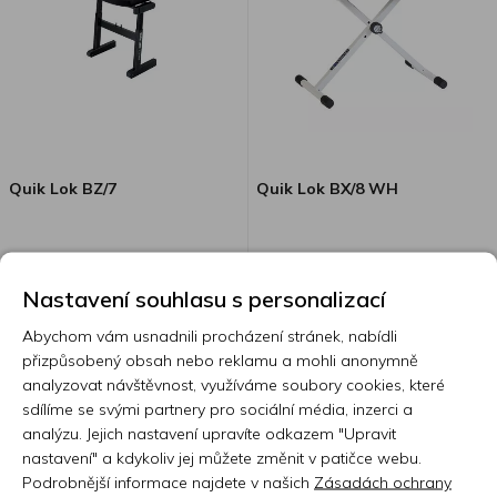
Quik Lok BZ/7
Quik Lok BX/8 WH
QL10.00073
QL10.00256
Lavice BX-8 v elegantním bílém
Nastavení souhlasu s personalizací
provedení se dokonale hodí do
Abychom vám usnadnili procházení stránek, nabídli
domácího prostředí k bílým
Skladem 2 ks
Skladem 7 nebo více ks
přizpůsobený obsah nebo reklamu a mohli anonymně
digitálním pianům. Nabízí nejen
analyzovat návštěvnost, využíváme soubory cookies, které
kvalitu a spolehlivost
2 890 Kč
1 220 Kč
sdílíme se svými partnery pro sociální média, inzerci a
oblíbeného modelu v černém
analýzu. Jejich nastavení upravíte odkazem "Upravit
provedení, ale přidává i nádech
nastavení" a kdykoliv jej můžete změnit v patičce webu.
elegance, díky kterému se
Podrobnější informace najdete v našich
Zásadách ochrany
skvěle hodí do každého