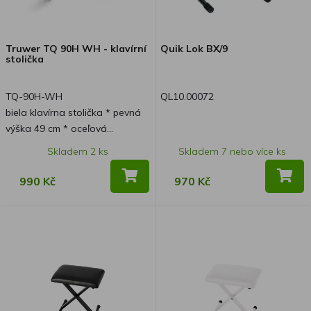
Truwer TQ 90H WH - klavírní
Quik Lok BX/9
stolička
TQ-90H-WH
QL10.00072
biela klavírna stolička * pevná
výška 49 cm * oceľová
konštrukcia * čalúnený sedák
Skladem 2 ks
Skladem 7 nebo více ks
990 Kč
970 Kč