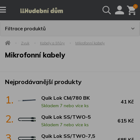
0
Filtrace produktů
Zvuk
Kabely a šňůry
Mikrofonní kabely
Mikrofonní kabely
Nejprodávanější produkty
1.
Quik Lok CM/780 BK
41 Kč
Skladem 7 nebo více ks
2.
Quik Lok SS/TWO-5
615 Kč
Skladem 7 nebo více ks
3.
Quik Lok SS/TWO-7,5
685 Kč