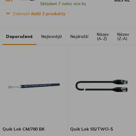
Skladem 7 nebo více ks
Zobrazit
další 3 produkty
Název
Název
Doporučené
Nejlevnější
Nejdražší
(A-Z)
(Z-A)
Quik Lok CM/780 BK
Quik Lok SS/TWO-5