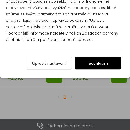
přizpůsobený obsah nebo reklamu a mohli anonymně
analyzovat návštěvnost, využíváme soubory cookies, které
sdílíme se svými partnery pro sociální média, inzerci a
analýzu. Jejich nastavení upravíte odkazem "Upravit
Quik Lok RKSM/310-9
Quik Lok RKSM/310-3
nastavení" a kdykoliv jej můžete změnit v patičce webu.
Podrobnější informace najdete v našich
Zásadách ochrany
osobních údajů
a
používání souborů cookies
.
QL30.00485
QL30.00482
Mikrofonní kabel ROK
Mikrofonní kabel ROK
SOLID XLR Male / Jack - 9 m
SOLID XLR Male / Jack - 3 m
Upravit nastavení
Souhlasím
Skladem 7 nebo více ks
Skladem 7 nebo více ks
425 Kč
235 Kč
1
Odborníci na telefonu