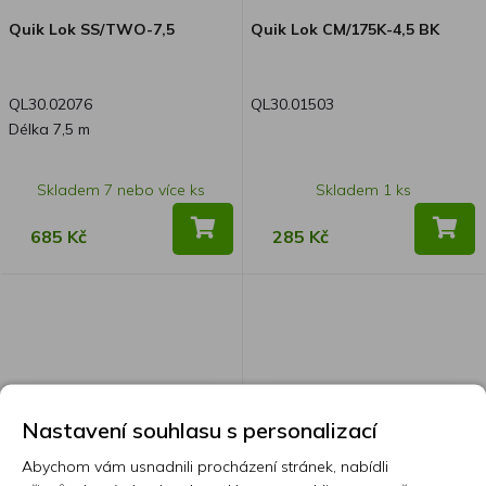
Quik Lok SS/TWO-7,5
Quik Lok CM/175K-4,5 BK
QL30.02076
QL30.01503
Délka 7,5 m
Skladem 7 nebo více ks
Skladem 1 ks
685 Kč
285 Kč
Nastavení souhlasu s personalizací
Abychom vám usnadnili procházení stránek, nabídli