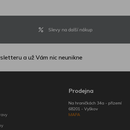
Slevy na další nákup
sletteru a už Vám nic neunikne
Prodejna
Na hraničkách 34a - přízemí
68201 - Vyškov
ravy
MAPA
by