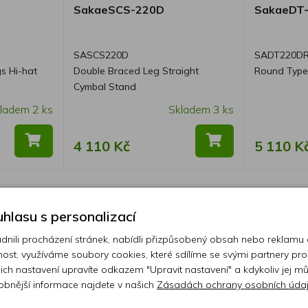
SakaeSCS-220D
SakaeDT
SASCS220D
SADT220D
gs Hi-hat
Double Braced Leg Straight
Round Type
Cymbal Stand
ladem 2 ks
Skladem 3 ks
4 110 Kč
5 110 K
1
hlasu s personalizací
ili procházení stránek, nabídli přizpůsobený obsah nebo reklamu
ost, využíváme soubory cookies, které sdílíme se svými partnery pro
ejich nastavení upravíte odkazem "Upravit nastavení" a kdykoliv jej m
obnější informace najdete v našich
Zásadách ochrany osobních úda