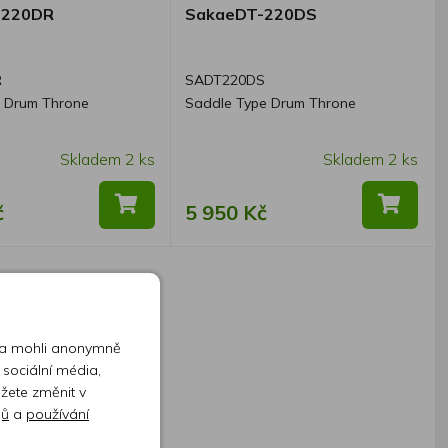
-220DR
SakaeDT-220DS
R
SADT220DS
 Drum Throne
Saddle Type Drum Throne
Skladem 2 ks
Skladem 2 ks
č
5 950 Kč
 a mohli anonymně
 sociální média,
ůžete změnit v
jů
a
používání