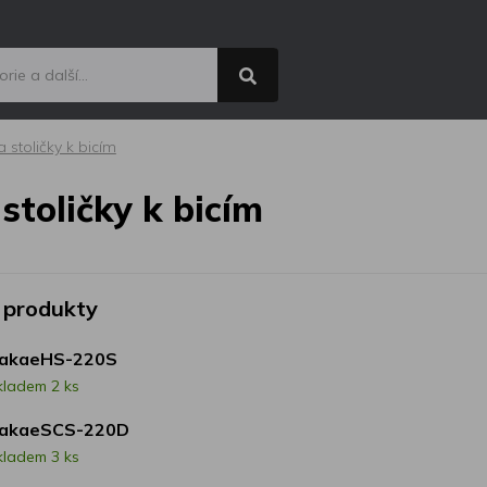
a stoličky k bicím
stoličky k bicím
 produkty
akaeHS-220S
kladem 2 ks
akaeSCS-220D
kladem 3 ks