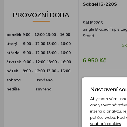
SakaeHS-220S
PROVOZNÍ DOBA
SAHS220S
Single Braced Triple Le
pondělí 9:00 - 12:00 13:00 - 16:00
Stand
úterý
9:00 - 12:00 13:00 - 16:00
Sk
středa
9:00 - 12:00 13:00 - 16:00
6 950 Kč
čtvrtek
9:00 - 12:00 13:00 - 16:00
pátek
9:00 - 12:00 13:00 - 16:00
sobota zavřeno
Nastavení sou
neděle zavřeno
Abychom vám usnadn
analyzovat návštěvn
inzerci a analýzu. J
patičce webu. Podr
souborů cookies
.