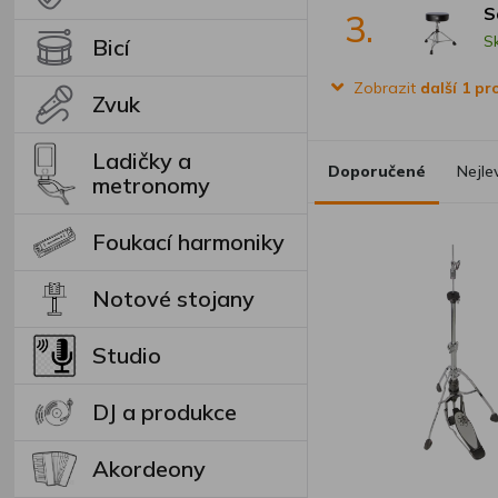
S
3.
S
Bicí
Zobrazit
další 1 p
Zvuk
Ladičky a
Doporučené
Nejle
metronomy
Foukací harmoniky
Notové stojany
Studio
DJ a produkce
Akordeony