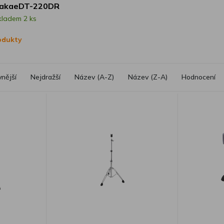
akaeDT-220DR
kladem 2 ks
rodukty
vnější
Nejdražší
Název (A-Z)
Název (Z-A)
Hodnocení