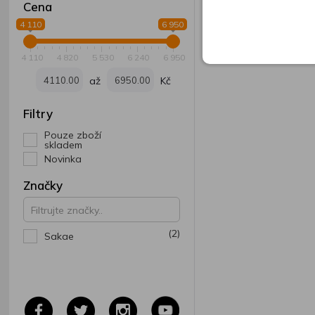
Cena
4 110
6 950
4 110
4 820
5 530
6 240
6 950
až
Kč
Filtry
Pouze zboží
skladem
Novinka
Značky
(2)
Sakae