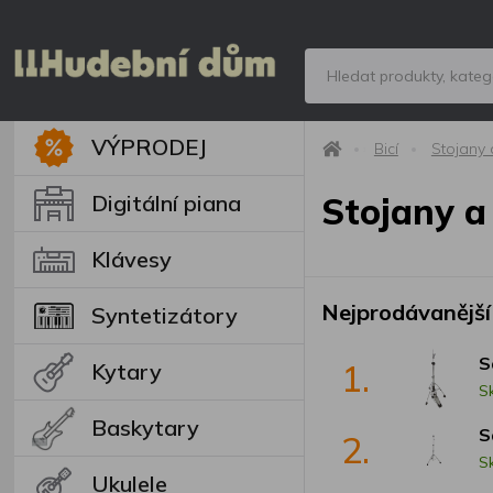
VÝPRODEJ
Bicí
Stojany 
Digitální piana
Stojany a 
Klávesy
Nejprodávanější
Syntetizátory
S
1.
Kytary
S
Baskytary
S
2.
S
Ukulele