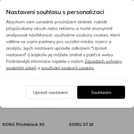
KORG TM-70C je dodáván s
mikrofonem CM-400 v barvě
Nastavení souhlasu s personalizací
ladičky/metronomu.
Skladem 7 nebo více ks
Skladem 7 nebo více ks
Abychom vám usnadnili procházení stránek, nabídli
přizpůsobený obsah nebo reklamu a mohli anonymně
1 330 Kč
459 Kč
analyzovat návštěvnost, využíváme soubory cookies, které
sdílíme se svými partnery pro sociální média, inzerci a
analýzu. Jejich nastavení upravíte odkazem "Upravit
nastavení" a kdykoliv jej můžete změnit v patičce webu.
Podrobnější informace najdete v našich
Zásadách ochrany
osobních údajů
a
používání souborů cookies
.
Upravit nastavení
Souhlasím
KORG Pitchblack XS
KORG ST1K