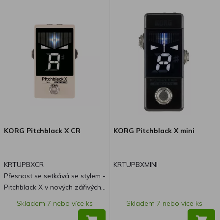
KORG Pitchblack X CR
KORG Pitchblack X mini
KRTUPBXCR
KRTUPBXMINI
Přesnost se setkává se stylem -
Pitchblack X v nových zářivých
barvách! Pitchblack X, který je
Skladem 7 nebo více ks
Skladem 7 nebo více ks
proslulý svou výjimečnou