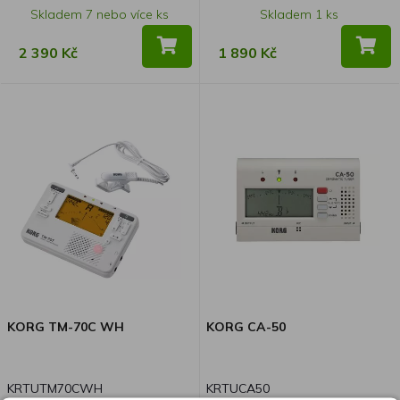
barvách! Pitchblack X, který je
Skladem 7 nebo více ks
Skladem 1 ks
proslulý svou výjimečnou
přesností ladění, vynikající
2 390 Kč
1 890 Kč
viditelností a technologií ULTRA
BUFFER, která zajišťuje, že
kvalita zvuku vašeho nástroje
zůstane zachována, je nyní k
dispozici ve dvou nových
atraktivních barvách. Kromě
standardní krásné černé barvy
si nyní můžete vybrat modrou
nebo krémovou, které vnesou
do vašeho pedalboardu svěží,
stylový vzhled a zároveň si
budete moci užívat stejně
spolehlivý výkon, kterému
KORG TM-70C WH
KORG CA-50
důvěřují hudebníci po celém
světě. Ať už na pódiu nebo ve
studiu, Pitchblack X nyní ladí
KRTUTM70CWH
KRTUCA50
přesně a vypadá při tom skvěle!