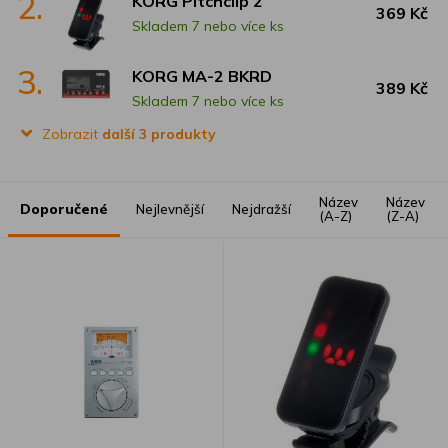
2.
KORG Pitchclip 2
369 Kč
Skladem 7 nebo více ks
3.
KORG MA-2 BKRD
389 Kč
Skladem 7 nebo více ks
Zobrazit
další 3 produkty
Název
Název
Doporučené
Nejlevnější
Nejdražší
(A-Z)
(Z-A)