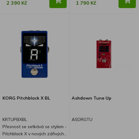
přesností ladění, vynikající
2 390 Kč
1 790 Kč
viditelností a technologií ULTRA
BUFFER, která zajišťuje, že
kvalita zvuku vašeho nástroje
zůstane zachována, je nyní k
dispozici ve dvou nových
atraktivních barvách. Kromě
standardní krásné černé barvy
si nyní můžete vybrat modrou
nebo krémovou, které vnesou
do vašeho pedalboardu svěží,
stylový vzhled a zároveň si
budete moci užívat stejně
spolehlivý výkon, kterému
KORG Pitchblack X BL
Ashdown Tune Up
důvěřují hudebníci po celém
světě. Ať už na pódiu nebo ve
studiu, Pitchblack X nyní ladí
KRTUPBXBL
ASDRGTU
přesně a vypadá při tom skvěle!
Přesnost se setkává se stylem -
Pitchblack X v nových zářivých