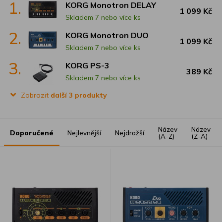
1.
KORG Monotron DELAY
1 099 Kč
Skladem 7 nebo více ks
2.
KORG Monotron DUO
1 099 Kč
Skladem 7 nebo více ks
3.
KORG PS-3
389 Kč
Skladem 7 nebo více ks
Zobrazit
další 3 produkty
Název
Název
Doporučené
Nejlevnější
Nejdražší
(A-Z)
(Z-A)