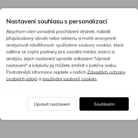
KRXVP20
KRELECTR2B
Nastavení souhlasu s personalizací
Abychom vám usnadnili procházení stránek, nabídli
přizpůsobený obsah nebo reklamu a mohli anonymně
Skladem 7 nebo více ks
Skladem 7 nebo více ks
analyzovat návštěvnost, využíváme soubory cookies, které
3 950 Kč
10 590 Kč
sdílíme se svými partnery pro sociální média, inzerci a
analýzu. Jejich nastavení upravíte odkazem "Upravit
nastavení" a kdykoliv jej můžete změnit v patičce webu.
Podrobnější informace najdete v našich
Zásadách ochrany
osobních údajů
a
používání souborů cookies
.
Upravit nastavení
Souhlasím