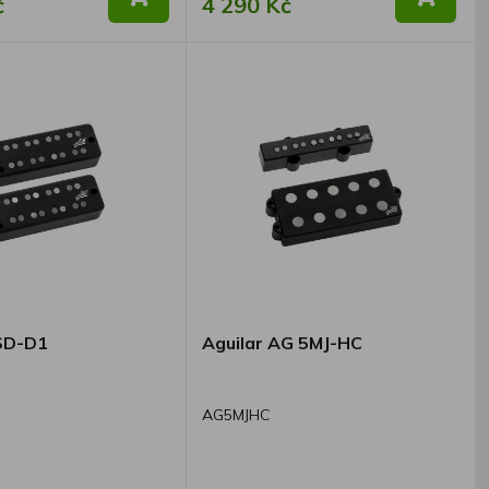
č
4 290 Kč
4SD-D1
Aguilar AG 5MJ-HC
AG5MJHC