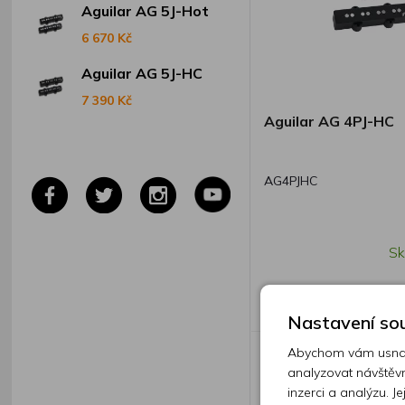
Aguilar AG 5J-Hot
6 670 Kč
Aguilar AG 5J-HC
7 390 Kč
Aguilar AG 4PJ-HC
AG4PJHC
Sk
6 999 Kč
Nastavení sou
Abychom vám usnadn
analyzovat návštěvn
inzerci a analýzu. J