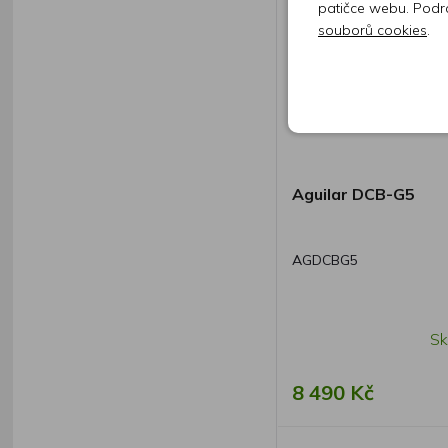
patičce webu. Podr
souborů cookies
.
Aguilar DCB-G5
AGDCBG5
Sk
8 490 Kč