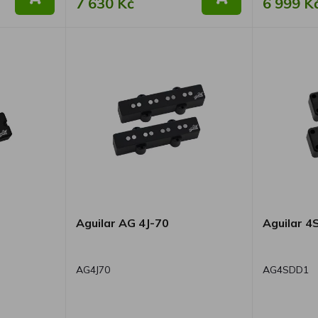
7 630 Kč
6 999 K
Aguilar AG 4J-70
Aguilar 
AG4J70
AG4SDD1