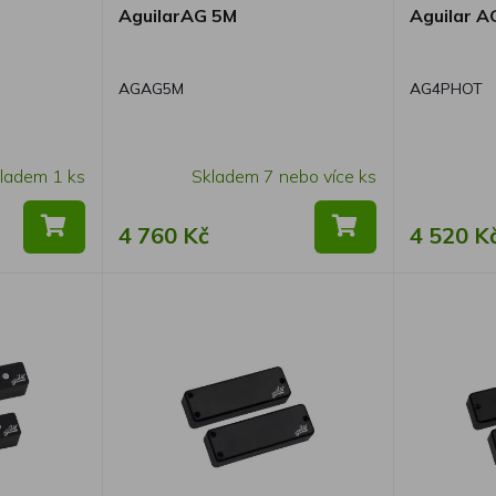
AguilarAG 5M
Aguilar 
AGAG5M
AG4PHOT
ladem 1 ks
Skladem 7 nebo více ks
4 760 Kč
4 520 K