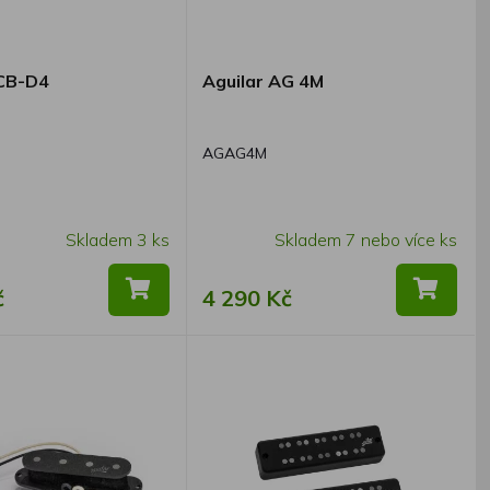
DCB-D4
Aguilar AG 4M
AGAG4M
Skladem 3 ks
Skladem 7 nebo více ks
č
4 290 Kč