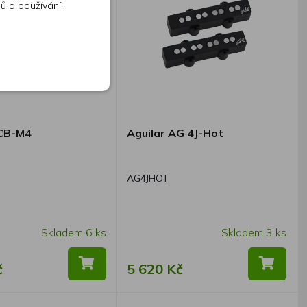
jů
a
používání
DCB-M4
Aguilar AG 4J-Hot
AG4JHOT
Skladem 6 ks
Skladem 3 ks
č
5 620 Kč