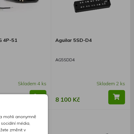
G 4P-51
Aguilar 5SD-D4
AG5SDD4
Skladem 4 ks
Skladem 2 ks
č
8 100 Kč
 a mohli anonymně
 sociální média,
ůžete změnit v