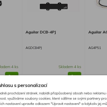
Aguilar DCB-4PJ
Aguilar A
AGDCB4PJ
AG4P51
ladem 4 ks
Skladem 4 ks
7 150 Kč
2 850 K
hlasu s personalizací
ili procházení stránek, nabídli přizpůsobený obsah nebo reklamu
ost, využíváme soubory cookies, které sdílíme se svými partnery pro
ejich nastavení upravíte odkazem "Upravit nastavení" a kdykoliv jej m