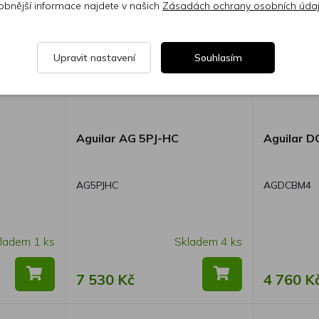
obnější informace najdete v našich
Zásadách ochrany osobních úda
Upravit nastavení
Souhlasím
Aguilar AG 5PJ-HC
Aguilar 
AG5PJHC
AGDCBM4
ladem 1 ks
Skladem 4 ks
7 530 Kč
4 760 K