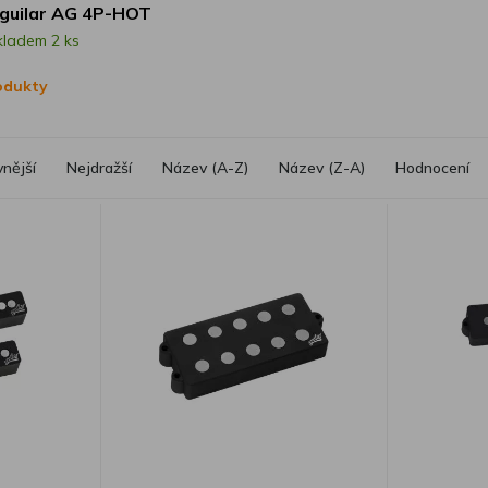
guilar AG 4P-HOT
kladem 2 ks
rodukty
vnější
Nejdražší
Název (A-Z)
Název (Z-A)
Hodnocení