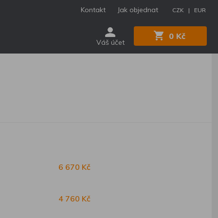
Kontakt
Jak objednat
CZK |
EUR
0 Kč
Váš účet
6 670 Kč
4 760 Kč