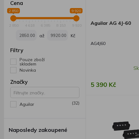
Cena
2 850
9 920
Aguilar AG 4J-60
2 850
4 618
6 385
8 153
9 920
až
Kč
AG4J60
Filtry
Pouze zboží
skladem
Sk
Novinka
Značky
5 390 Kč
(32)
Aguilar
Naposledy zakoupené