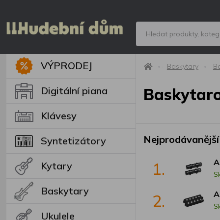
VÝPRODEJ
Baskytary
B
Digitální piana
Baskytar
Klávesy
Nejprodávanější
Syntetizátory
A
1.
Kytary
S
Baskytary
A
2.
S
Ukulele