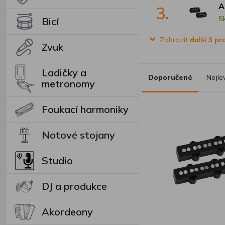
A
3.
S
Bicí
Zobrazit
další 3 p
Zvuk
Ladičky a
Doporučené
Nejle
metronomy
Foukací harmoniky
Notové stojany
Studio
DJ a produkce
Akordeony