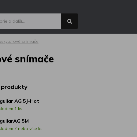
askytarové snímače
ové snímače
 produkty
guilar AG 5J-Hot
kladem 1 ks
guilarAG 5M
kladem 7 nebo více ks