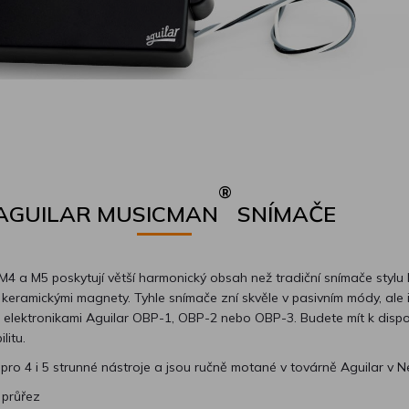
®
AGUILAR MUSICMAN
SNÍMAČE
4 a M5 poskytují větší harmonický obsah než tradiční snímače stylu 
 keramickými magnety. Tyhle snímače zní skvěle v pasivním módy, ale 
s elektronikami Aguilar OBP-1, OBP-2 nebo OBP-3. Budete mít k dispo
litu.
ro 4 i 5 strunné nástroje a jsou ručně motané v továrně Aguilar v 
 průřez