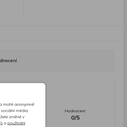
odnocení
 a mohli anonymně
 sociální média,
Hodnocení:
0/5
ůžete změnit v
jů
a
používání