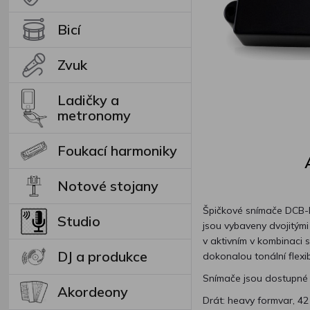
Bicí
Zvuk
Ladičky a
metronomy
Foukací harmoniky
Notové stojany
Špičkové snímače DCB-M
Studio
jsou vybaveny dvojitými
v aktivním v kombinaci 
DJ a produkce
dokonalou tonální flexibi
Snímače jsou dostupné p
Akordeony
Drát: heavy formvar, 42