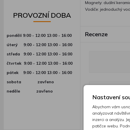
Magnety: duální kerami
Vodiče: jednoduchý vod
PROVOZNÍ DOBA
Recenze
pondělí 9:00 - 12:00 13:00 - 16:00
úterý
9:00 - 12:00 13:00 - 16:00
středa
9:00 - 12:00 13:00 - 16:00
čtvrtek
9:00 - 12:00 13:00 - 16:00
pátek
9:00 - 12:00 13:00 - 16:00
sobota zavřeno
neděle zavřeno
Nastavení sou
Přidejte vl
Abychom vám usnadn
analyzovat návštěvn
Vyberte 
inzerci a analýzu. J
patičce webu. Podr