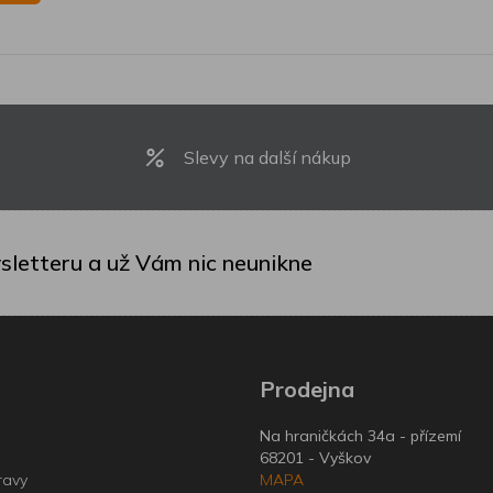
Slevy na další nákup
sletteru a už Vám nic neunikne
Prodejna
Na hraničkách 34a - přízemí
68201 - Vyškov
ravy
MAPA