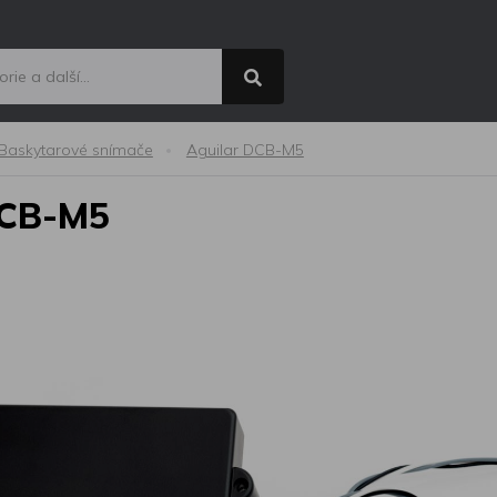
Baskytarové snímače
Aguilar DCB-M5
 DCB-M5