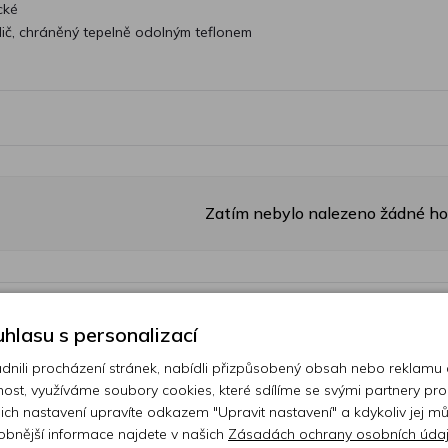
cké
ič, chráněný tepelně odolným teflonem
Zatím nebylo nalezeno žádné h
hlasu s personalizací
astní hodnocení
ili procházení stránek, nabídli přizpůsobený obsah nebo reklamu
ost, využíváme soubory cookies, které sdílíme se svými partnery pro
hodnocení
ejich nastavení upravíte odkazem "Upravit nastavení" a kdykoliv jej m
obnější informace najdete v našich
Zásadách ochrany osobních úda