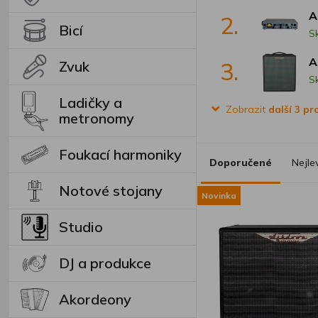
A
2.
Bicí
S
A
3.
Zvuk
S
Ladičky a
Zobrazit
další 3 p
metronomy
Foukací harmoniky
Doporučené
Nejle
Notové stojany
Novinka
Studio
DJ a produkce
Akordeony