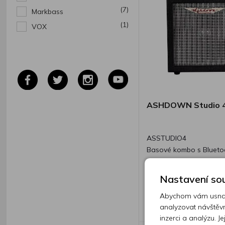
(7)
Markbass
(1)
VOX
ASHDOWN Studio 
ASSTUDIO4
Basové kombo s Bluetoo
4" repro, nabíjecí baterie
Nastavení sou
Skladem 7 n
Abychom vám usnadn
1 650 Kč
analyzovat návštěvn
inzerci a analýzu. J