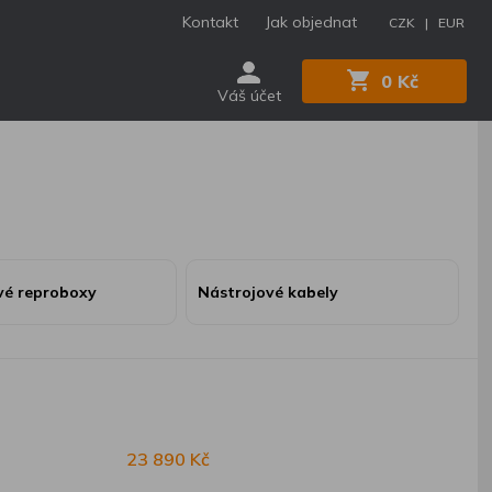
Kontakt
Jak objednat
CZK |
EUR
0 Kč
Váš účet
vé reproboxy
Nástrojové kabely
23 890 Kč