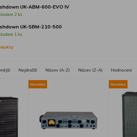
shdown UK-ABM-600-EVO IV
kladem 2 ks
shdown UK-SBM-210-500
kladem 1 ks
rodukty
vnější
Nejdražší
Název (A-Z)
Název (Z-A)
Hodnocení
Novinka
Novinka