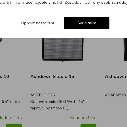
obnější informace najdete v našich
Zásadách ochrany osobních úda
Upravit nastavení
Souhlasím
s 10
Ashdown Studio 15
Ashdown 
ASSTUDIO15
ASABM810
6.5" repro,
Basové kombo 300 Watt, 15"
repro, 5 pásmový EQ.
ladem 1 ks
Skladem 5 ks