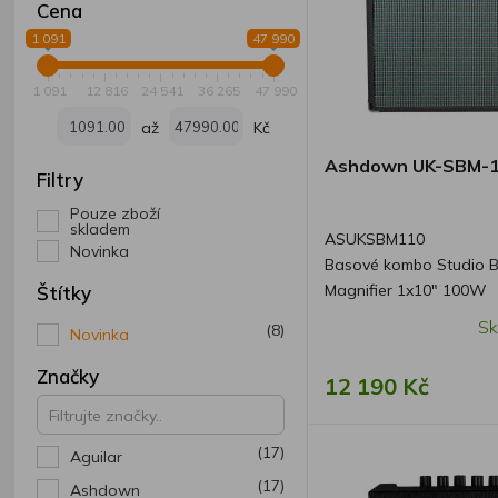
Cena
1 091
47 990
1 091
12 816
24 541
36 265
47 990
až
Kč
Ashdown UK-SBM-
Filtry
Pouze zboží
skladem
ASUKSBM110
Novinka
Basové kombo Studio 
Magnifier 1x10" 100W
Štítky
Sk
(8)
Novinka
Značky
12 190 Kč
(17)
Aguilar
(17)
Ashdown