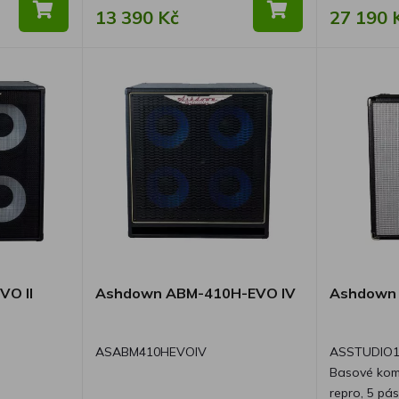
13 390 Kč
27 190 
VO II
Ashdown ABM-410H-EVO IV
Ashdown 
ASABM410HEVOIV
ASSTUDIO
Basové kom
repro, 5 pá