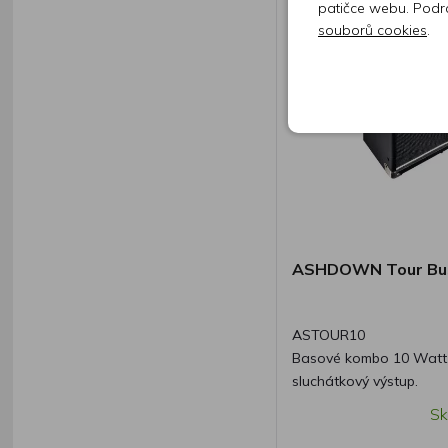
patičce webu. Podr
souborů cookies
.
ASHDOWN Tour Bu
ASTOUR10
Basové kombo 10 Watt, 
sluchátkový výstup.
Sk