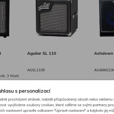
4
Aguilar SL 110
Ashdown 
AGSL1108
ASABM210
th. 3 Watt,
.
hlasu s personalizací
ebo více ks
Skladem 6 ks
ili procházení stránek, nabídli přizpůsobený obsah nebo reklamu
15 490 Kč
10 791 
ost, využíváme soubory cookies, které sdílíme se svými partnery pro
ejich nastavení upravíte odkazem "Upravit nastavení" a kdykoliv jej m