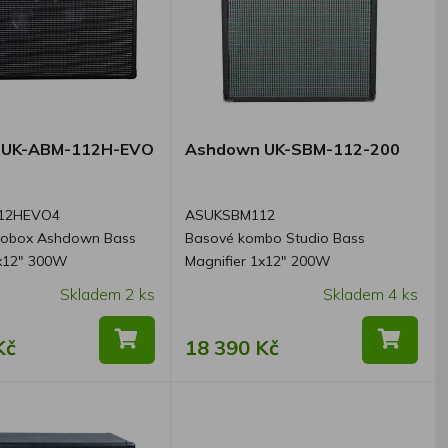
 UK-ABM-112H-EVO
Ashdown UK-SBM-112-200
12HEVO4
ASUKSBM112
robox Ashdown Bass
Basové kombo Studio Bass
1x12" 300W
Magnifier 1x12" 200W
Skladem 2 ks
Skladem 4 ks
Kč
18 390 Kč