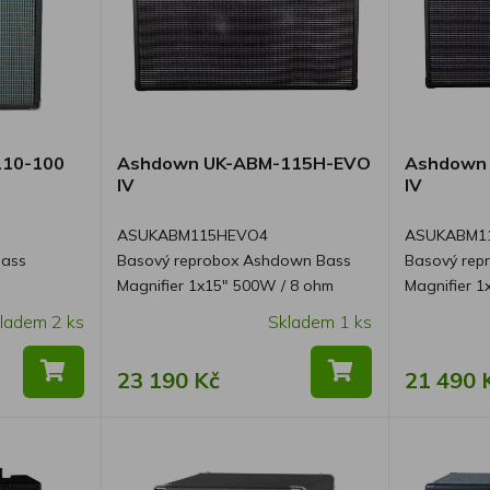
110-100
Ashdown UK-ABM-115H-EVO
Ashdown
IV
IV
ASUKABM115HEVO4
ASUKABM1
Bass
Basový reprobox Ashdown Bass
Basový rep
Magnifier 1x15" 500W / 8 ohm
Magnifier 
ladem 2 ks
Skladem 1 ks
23 190 Kč
21 490 