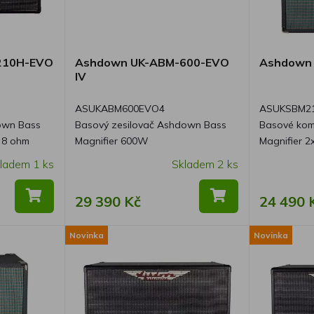
210H-EVO
Ashdown UK-ABM-600-EVO
Ashdown 
IV
ASUKABM600EVO4
ASUKSBM2
own Bass
Basový zesilovač Ashdown Bass
Basové kom
 8 ohm
Magnifier 600W
Magnifier 
ladem 1 ks
Skladem 2 ks
29 390 Kč
24 490 
Novinka
Novinka