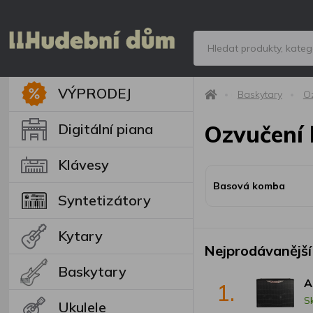
VÝPRODEJ
Baskytary
Oz
Digitální piana
Ozvučení 
Klávesy
Basová komba
Syntetizátory
Kytary
Nejprodávanější
Baskytary
A
1.
S
Ukulele