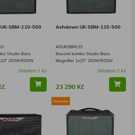
UK-SBM-210-500
Ashdown UK-SBM-115-500
10
ASUKSBM115
bo Studio Bass
Basové kombo Studio Bass
2x10" 250W/500W
Magnifier 1x15" 250W/500W
Skladem 1 ks
Skladem 2 ks
Kč
23 290 Kč
Novinka