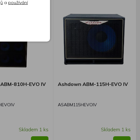
jů
a
používání
ABM-810H-EVO IV
Ashdown ABM-115H-EVO IV
HEVOIV
ASABM115HEVOIV
Skladem 1 ks
Skladem 1 ks