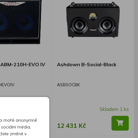
ABM-210H-EVO IV
Ashdown B-Social-Black
HEVOIV
ASBSOCBK
Skladem 1 ks
Skladem 1 ks
 a mohli anonymně
Kč
12 431 Kč
 sociální média,
ůžete změnit v