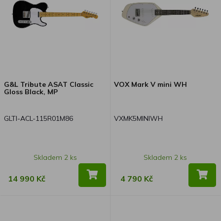
G&L Tribute ASAT Classic
VOX Mark V mini WH
Gloss Black, MP
GLTI-ACL-115R01M86
VXMK5MINIWH
Skladem 2 ks
Skladem 2 ks
14 990 Kč
4 790 Kč