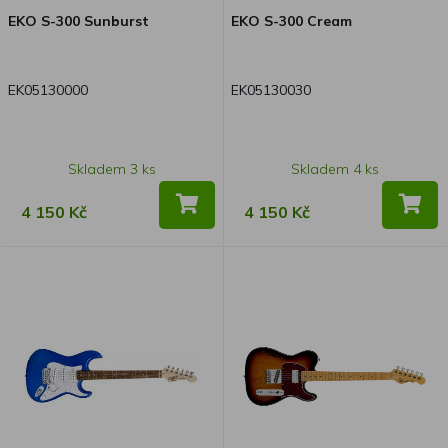
nastavovat na svém aparátu.
EKO S-300 Sunburst
EKO S-300 Cream
EK05130000
EK05130030
Skladem 3 ks
Skladem 4 ks
4 150 Kč
4 150 Kč