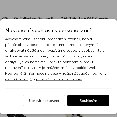
G&L USA Fullerton Deluxe S-
G&L Tribute ASAT Classic
500 - Electric Blue
Bluesboy Semi-Hollow 3-
Tone Sunburst, MP
Nastavení souhlasu s personalizací
GLFDS500-ELB-CR
GLTI-ACB-S61R20M36
Abychom vám usnadnili procházení stránek, nabídli
Build to Order Program G&L
přizpůsobený obsah nebo reklamu a mohli anonymně
"Build to Order" dává všem
analyzovat návštěvnost, využíváme soubory cookies, které
hráčům příležitost. mít jeden z
sdílíme se svými partnery pro sociální média, inzerci a
Skladem 1 ks
Skladem 2 ks
našich ikonických designů, ale s
analýzu. Jejich nastavení upravíte odkazem "Upravit
osobním přístupem, díky čemuž
nastavení" a kdykoliv jej můžete změnit v patičce webu.
55 990 Kč
17 790 Kč
se může nástroj skutečně váš.
Podrobnější informace najdete v našich
Zásadách ochrany
Zatímco hratelnost a tón
osobních údajů
a
používání souborů cookies
.
našeho Fullertonu Deluxe nelze
překonat, existuje celá řada
možností, jak praktických i
Upravit nastavení
Souhlasím
estetických, které každému
umožní vytvořit si kytaru nebo
baskytaru, která ho odliší od