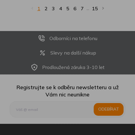
1
2
3
4
5
6
7
15
...
Odborníci na telefonu
Slevy na další nákup
Prodloužená záruka 3-10 let
Registrujte se k odběru newsletteru a už
Vám nic neunikne
ODEBÍRAT