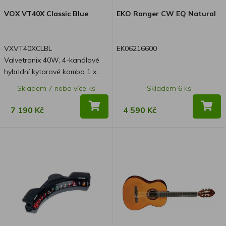
VOX VT40X Classic Blue
EKO Ranger CW EQ Natural
VXVT40XCLBL
EK06216600
Valvetronix 40W, 4-kanálové
hybridní kytarové kombo 1 x
10"
Skladem 7 nebo více ks
Skladem 6 ks
7 190 Kč
4 590 Kč