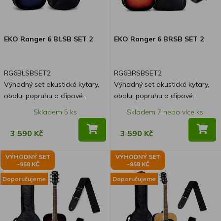
EKO Ranger 6 BLSB SET 2
EKO Ranger 6 BRSB SET 2
RG6BLSBSET2
RG6BRSBSET2
Výhodný set akustické kytary,
Výhodný set akustické kytary,
obalu, popruhu a clipové
obalu, popruhu a clipové
ladičky.
ladičky.
Skladem 5 ks
Skladem 7 nebo více ks
3 590 Kč
3 590 Kč
VÝHODNÝ SET
VÝHODNÝ SET
-958 KČ
-958 KČ
Doporučujeme
Doporučujeme