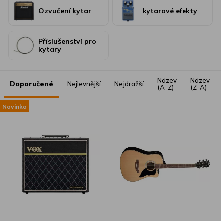
Ozvučení kytar
kytarové efekty
Příslušenství pro
kytary
Název
Název
Doporučené
Nejlevnější
Nejdražší
(A-Z)
(Z-A)
Novinka