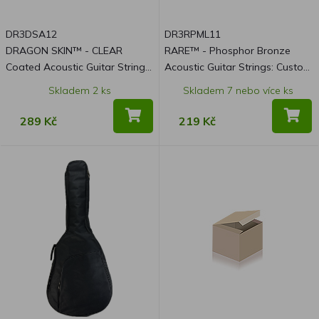
Metal1, Metronom. Samostatné
nastavení hlasitosti a tempa,
DR3DSA12
DR3RPML11
které lze nastavit od 40 do 240
DRAGON SKIN™ - CLEAR
RARE™ - Phosphor Bronze
bpm.
Coated Acoustic Guitar Strings:
Acoustic Guitar Strings: Custom
Light 12-54
Light 11-50
Skladem 2 ks
Skladem 7 nebo více ks
289 Kč
219 Kč