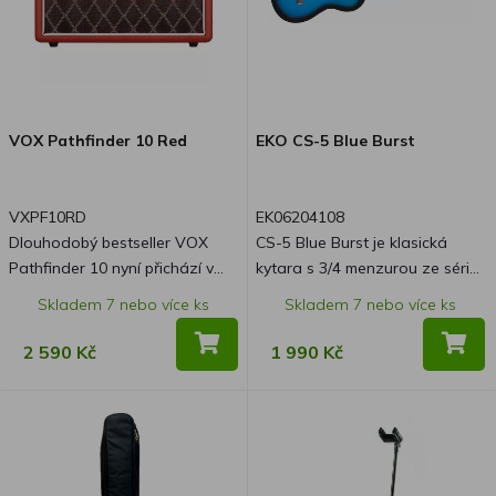
VOX Pathfinder 10 Red
EKO CS-5 Blue Burst
VXPF10RD
EK06204108
Dlouhodobý bestseller VOX
CS-5 Blue Burst je klasická
Pathfinder 10 nyní přichází v
kytara s 3/4 menzurou ze série
syté tmavě červené barvě která
"Studio" od Eko Guitars. Je
Skladem 7 nebo více ks
Skladem 7 nebo více ks
nabízí rafinovanější,
vybavena vrchní deskou z
decentnější vzhled a
dřeva Agathis, zadní deskou a
2 590 Kč
1 990 Kč
zachovává ikonický design
luby z laminované lípy,
diamantové mřížky.
mahagonovým krkem a
březovým hmatníkem. Díky svým
rozměrům je ideálním nástrojem
pro děti, dodává se s lehkým