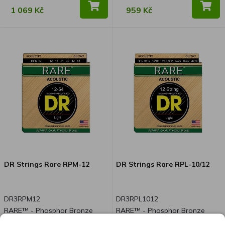
komba. CH1 nabízí vřelý, čistý
1 069 Kč
959 Kč
tón, a CH2 poskytuje elegantní
a bohatý přebuzený zvuk. Třetí
generace pohodlných a
jednoduchých sluchátkových
zesilovačů amPlug pro kytaristy
i basisty nabízí celou řadou
typů aparátů, z nichž každý
poskytuje ikonický a okamžitě
rozpoznatelný zvuk zesilovače.
amPlug3 hudebníkům poskytuje
ideální nástroj pro cvičení,
kombinující jednoduchost s
neskutečně bohatou kvalitou
DR Strings Rare RPM-12
DR Strings Rare RPL-10/12
zvuku. S autentickým zvukem a
užitečnými, muzikálními
funkcemi bude teď vaše cvičení
DR3RPM12
DR3RPL1012
mnohem příjemnější! Vedle
RARE™ - Phosphor Bronze
RARE™ - Phosphor Bronze
výjimečných zvuků aparátů
Acoustic Guitar Strings: Light
Acoustic Guitar Strings: 12-