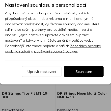
nabízí série amPlug3 také
Nastavení souhlasu s personalizací
12-54
String Extra Light 10-48
zabudované nadupané stereo
Skladem 7 nebo více ks
Skladem 7 nebo více ks
efekty a rytmy, poskytuje
Abychom vám usnadnili procházení stránek, nabídli
219 Kč
315 Kč
všestrannou editaci a
přizpůsobený obsah nebo reklamu a mohli anonymně
komplexní zvukový zážitek
analyzovat návštěvnost, využíváme soubory cookies, které
během cvičení a hry. Analogový
sdílíme se svými partnery pro sociální média, inzerci a
obvod je významně vylepšený,
analýzu. Jejich nastavení upravíte odkazem "Upravit
nastavení" a kdykoliv jej můžete změnit v patičce webu.
aby poskytoval věrnou emulaci
Podrobnější informace najdete v našich
Zásadách ochrany
komprese a charakteristiku
osobních údajů
a
používání souborů cookies
.
harmonických celé řady
lampových aparátů. Výrazně
rozšířená sekce efektů
zahrnuje stereo efekty a
Upravit nastavení
Souhlasím
poskytuje plnější zvukový
zážitek jak do sluchátek tak při
nahrávání. Nyní jsou dostupné i
rytmy, v každém amPlug3 je k
DR Strings Tite-Fit MT-10-
DR Strings Neon Multi-Color
3PK
NMCA-10
dispozici devět základních
rytmů. Když do AUX jacku
zesilovače připojíte svůj
DR2MT103PK
DR3NMCA10