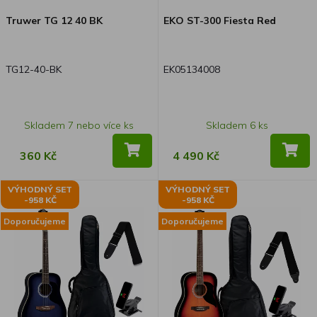
Truwer TG 12 40 BK
EKO ST-300 Fiesta Red
TG12-40-BK
EK05134008
Skladem 7 nebo více ks
Skladem 6 ks
360 Kč
4 490 Kč
VÝHODNÝ SET
VÝHODNÝ SET
-958 KČ
-958 KČ
Doporučujeme
Doporučujeme