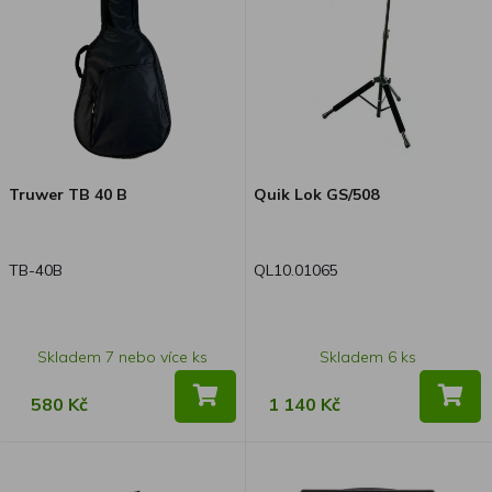
měkkým pouzdrem a je za
rozumnou cenu. CS-5 s
vynikajícím poměrem ceny a
výkonu je prostředkem, který
usnadňuje první fáze učení. Je k
dispozici v barvách Natural,
Sunburst a Blue Burst.
Truwer TB 40 B
Quik Lok GS/508
TB-40B
QL10.01065
Skladem 7 nebo více ks
Skladem 6 ks
580 Kč
1 140 Kč