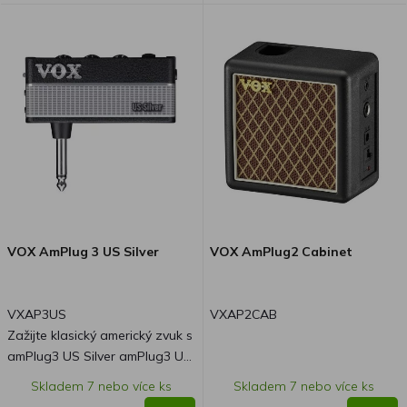
VOX AmPlug 3 US Silver
VOX AmPlug2 Cabinet
VXAP3US
VXAP2CAB
Zažijte klasický americký zvuk s
amPlug3 US Silver amPlug3 US
Silver kopíruje zvuk
Skladem 7 nebo více ks
Skladem 7 nebo více ks
legendárního amerického