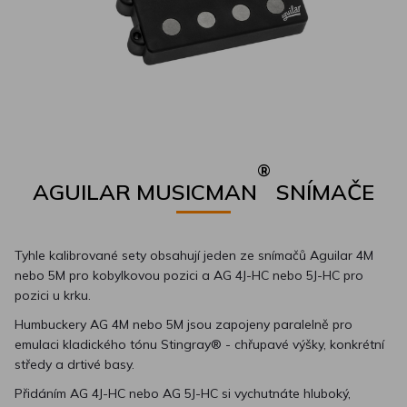
®
AGUILAR MUSICMAN
SNÍMAČE
Tyhle kalibrované sety obsahují jeden ze snímačů Aguilar 4M
nebo 5M pro kobylkovou pozici a AG 4J-HC nebo 5J-HC pro
pozici u krku.
Humbuckery AG 4M nebo 5M jsou zapojeny paralelně pro
emulaci kladického tónu Stingray® - chřupavé výšky, konkrétní
středy a drtivé basy.
Přidáním AG 4J-HC nebo AG 5J-HC si vychutnáte hluboký,