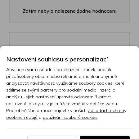
Zatím nebylo nalezeno žádné hodnocení
Přidejte vlastní hodnocení
Nastavení souhlasu s personalizací
Vyberte hodnocení
Abychom vám usnadnili procházení stránek, nabídli
přizpůsobený obsah nebo reklamu a mohli anonymně
analyzovat návštěvnost, využíváme soubory cookies, které
sdílíme se svými partnery pro sociální média, inzerci a
Hodnocení:
analýzu. Jejich nastavení upravíte odkazem "Upravit
0/5
nastavení" a kdykoliv jej můžete změnit v patičce webu.
Podrobnější informace najdete v našich
Vaše jméno
Zásadách ochrany
osobních údajů
a
používání souborů cookies
.
Váš e-mail