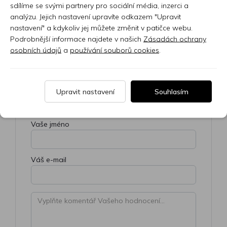
sdílíme se svými partnery pro sociální média, inzerci a
analýzu. Jejich nastavení upravíte odkazem "Upravit
Přidejte vlastní hodnocení
nastavení" a kdykoliv jej můžete změnit v patičce webu.
Podrobnější informace najdete v našich
Zásadách ochrany
Vyberte hodnocení
osobních údajů
a
používání souborů cookies
.
Upravit nastavení
Souhlasím
Hodnocení:
0/5
Vaše jméno
Váš e-mail