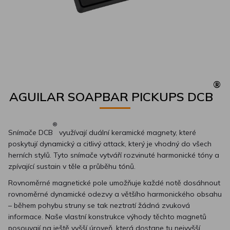
®
AGUILAR SOAPBAR PICKUPS DCB
®
Snímače DCB
využívají duální keramické magnety, které
poskytují dynamický a citlivý attack, který je vhodný do všech
herních stylů. Tyto snímače vytváří rozvinuté harmonické tóny a
zpívající sustain v těle a průběhu tónů.
Rovnoměrné magnetické pole umožňuje každé notě dosáhnout
rovnoměrné dynamické odezvy a většího harmonického obsahu
– během pohybu struny se tak neztratí žádná zvuková
informace. Naše vlastní konstrukce výhody těchto magnetů
posouvají na ještě vyšší úroveň, která dostane tu nejvyšší