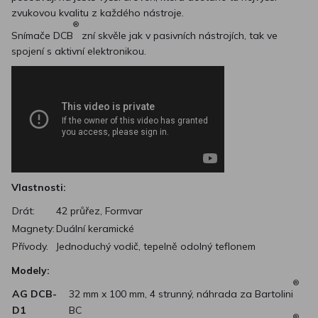
zvukovou kvalitu z každého nástroje.
®
Snímače DCB
zní skvěle jak v pasivních nástrojích, tak ve
spojení s aktivní elektronikou.
Vlastnosti:
Drát:
42 průřez, Formvar
Magnety:
Duální keramické
Přívody.
Jednoduchý vodič, tepelně odolný teflonem
Modely:
®
AG DCB-
32 mm x 100 mm, 4 strunný, náhrada za Bartolini
D1
BC
®