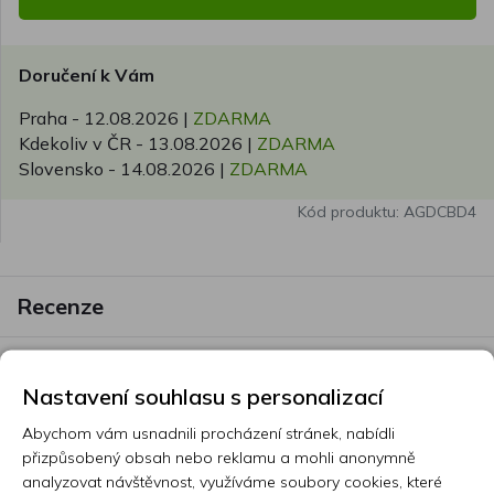
Doručení k Vám
Praha -
12.08.2026
|
ZDARMA
Kdekoliv v ČR -
13.08.2026
|
ZDARMA
Slovensko -
14.08.2026
|
ZDARMA
Kód produktu: AGDCBD4
Recenze
Nastavení souhlasu s personalizací
Zatím nebylo nalezeno žádné hodnocení
Abychom vám usnadnili procházení stránek, nabídli
přizpůsobený obsah nebo reklamu a mohli anonymně
analyzovat návštěvnost, využíváme soubory cookies, které