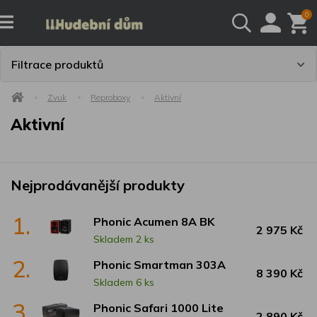
0
Filtrace produktů
Zvuk
Reproboxy
Aktivní
Aktivní
Nejprodávanější produkty
1.
Phonic Acumen 8A BK
2 975 Kč
Skladem 2 ks
2.
Phonic Smartman 303A
8 390 Kč
Skladem 6 ks
3.
Phonic Safari 1000 Lite
2 890 Kč