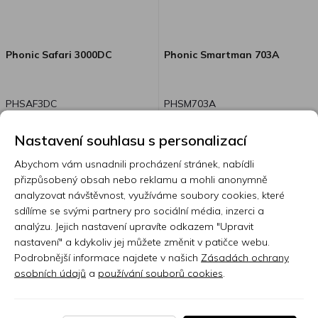
Phonic Safari 3000DC
Phonic Smartman 703A
PHSAF3DC
PHSM703A
Nastavení souhlasu s personalizací
Skladem 4 ks
Skladem 3 ks
Abychom vám usnadnili procházení stránek, nabídli
přizpůsobený obsah nebo reklamu a mohli anonymně
250 Kč
11 590 Kč
analyzovat návštěvnost, využíváme soubory cookies, které
sdílíme se svými partnery pro sociální média, inzerci a
analýzu. Jejich nastavení upravíte odkazem "Upravit
nastavení" a kdykoliv jej můžete změnit v patičce webu.
Podrobnější informace najdete v našich
Zásadách ochrany
osobních údajů
a
používání souborů cookies
.