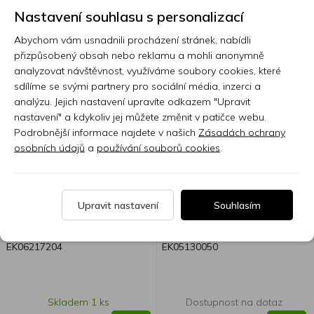
Nastavení souhlasu s personalizací
Abychom vám usnadnili procházení stránek, nabídli
přizpůsobený obsah nebo reklamu a mohli anonymně
analyzovat návštěvnost, využíváme soubory cookies, které
sdílíme se svými partnery pro sociální média, inzerci a
analýzu. Jejich nastavení upravíte odkazem "Upravit
nastavení" a kdykoliv jej můžete změnit v patičce webu.
Podrobnější informace najdete v našich
Zásadách ochrany
osobních údajů
a
používání souborů cookies
.
EKO One D Vintage Burst
EKO S-300 Chrome Red
Upravit nastavení
Souhlasím
EK06217204
EK05130050
Skladem 1 ks
Dostupnost na dotaz