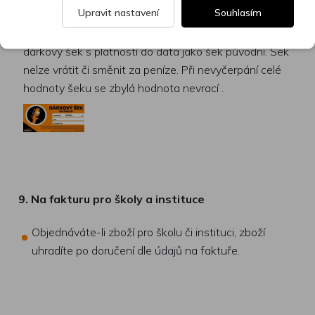
Upravit nastavení
Souhlasím
vrácení zboží ve lhůtě (viz. Podmínky pro vrácení
zboží), bude hodnota vráceného zboží přenesena na
dárkový šek s platností do data jako šek původní. Šek
nelze vrátit či směnit za peníze. Při nevyčerpání celé
hodnoty šeku se zbylá hodnota nevrací .
9. Na fakturu pro školy a instituce
Objednáváte-li zboží pro školu či instituci, zboží
uhradíte po doručení dle údajů na faktuře.