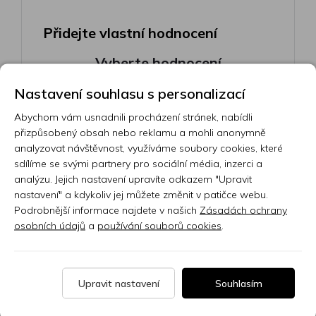
Přidejte vlastní hodnocení
Vyberte hodnocení
Nastavení souhlasu s personalizací
Abychom vám usnadnili procházení stránek, nabídli
Hodnocení:
přizpůsobený obsah nebo reklamu a mohli anonymně
0/5
analyzovat návštěvnost, využíváme soubory cookies, které
sdílíme se svými partnery pro sociální média, inzerci a
Vaše jméno
analýzu. Jejich nastavení upravíte odkazem "Upravit
nastavení" a kdykoliv jej můžete změnit v patičce webu.
Podrobnější informace najdete v našich
Zásadách ochrany
Váš e-mail
osobních údajů
a
používání souborů cookies
.
Upravit nastavení
Souhlasím