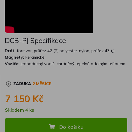
DCB-PJ Specifikace
Drát:
formvar, průřez 42 (P),polyester-nylon, průřez 43 (J)
Magnety:
keramické
Vodiče:
jednoduchý vodič, chráněný tepelně odolným teflonem
ZÁRUKA
2 MĚSÍCE
7 150 Kč
Skladem 4 ks
Do košíku