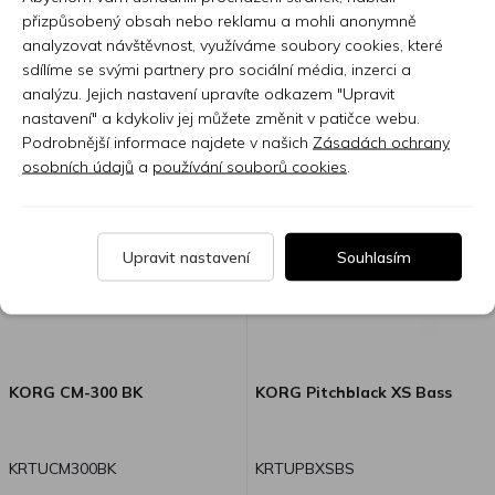
Skladem 7 nebo více ks
Skladem 7 nebo více ks
přizpůsobený obsah nebo reklamu a mohli anonymně
analyzovat návštěvnost, využíváme soubory cookies, které
1 890 Kč
1 460 Kč
sdílíme se svými partnery pro sociální média, inzerci a
analýzu. Jejich nastavení upravíte odkazem "Upravit
nastavení" a kdykoliv jej můžete změnit v patičce webu.
Podrobnější informace najdete v našich
Zásadách ochrany
osobních údajů
a
používání souborů cookies
.
Upravit nastavení
Souhlasím
KORG CM-300 BK
KORG Pitchblack XS Bass
KRTUCM300BK
KRTUPBXSBS