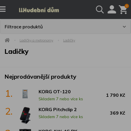
0
Filtrace produktů
Ladičky a metronomy
Ladičky
Ladičky
Nejprodávanější produkty
1.
KORG OT-120
1 790 Kč
Skladem 7 nebo více ks
2.
KORG Pitchclip 2
369 Kč
Skladem 7 nebo více ks