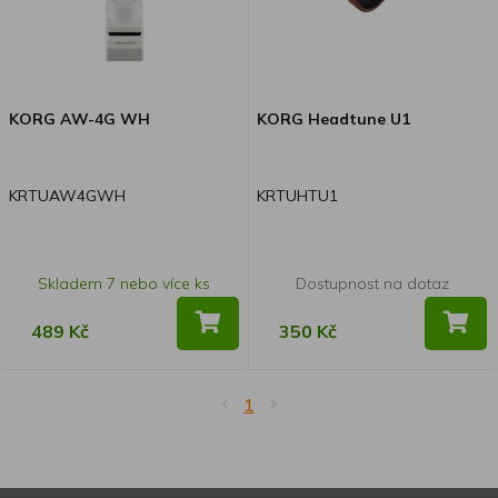
KORG AW-4G WH
KORG Headtune U1
KRTUAW4GWH
KRTUHTU1
Skladem 7 nebo více ks
Dostupnost na dotaz
489 Kč
350 Kč
1