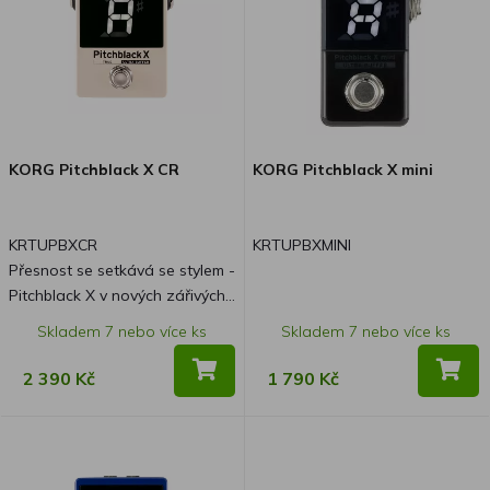
KORG Pitchblack X CR
KORG Pitchblack X mini
KRTUPBXCR
KRTUPBXMINI
Přesnost se setkává se stylem -
Pitchblack X v nových zářivých
barvách! Pitchblack X, který je
Skladem 7 nebo více ks
Skladem 7 nebo více ks
proslulý svou výjimečnou
přesností ladění, vynikající
2 390 Kč
1 790 Kč
viditelností a technologií ULTRA
BUFFER, která zajišťuje, že
kvalita zvuku vašeho nástroje
zůstane zachována, je nyní k