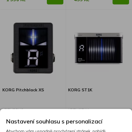
KORG Pitchblack XS
KORG ST1K
KRTUPBXS
KRTUST1K
Nastavení souhlasu s personalizací
Abychom vám usnadnili procházení stránek, nabídli