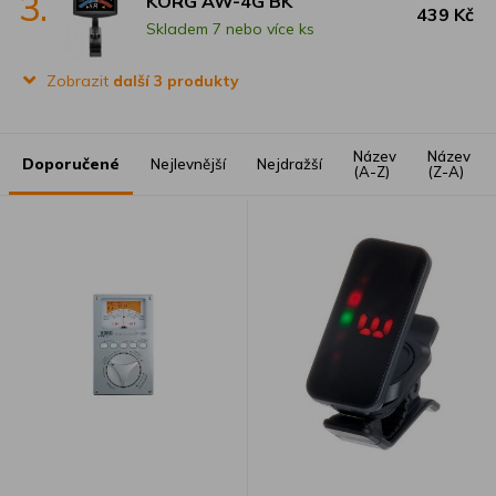
3.
KORG AW-4G BK
439 Kč
Skladem 7 nebo více ks
Zobrazit
další 3 produkty
Název
Název
Doporučené
Nejlevnější
Nejdražší
(A-Z)
(Z-A)