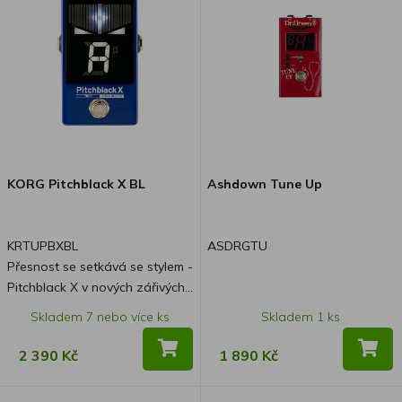
dispozici ve dvou nových
atraktivních barvách. Kromě
standardní krásné černé barvy
si nyní můžete vybrat modrou
nebo krémovou, které vnesou
do vašeho pedalboardu svěží,
stylový vzhled a zároveň si
budete moci užívat stejně
spolehlivý výkon, kterému
KORG Pitchblack X BL
Ashdown Tune Up
důvěřují hudebníci po celém
světě. Ať už na pódiu nebo ve
studiu, Pitchblack X nyní ladí
KRTUPBXBL
ASDRGTU
přesně a vypadá při tom skvěle!
Přesnost se setkává se stylem -
Pitchblack X v nových zářivých
barvách! Pitchblack X, který je
Skladem 7 nebo více ks
Skladem 1 ks
proslulý svou výjimečnou
přesností ladění, vynikající
2 390 Kč
1 890 Kč
viditelností a technologií ULTRA
BUFFER, která zajišťuje, že