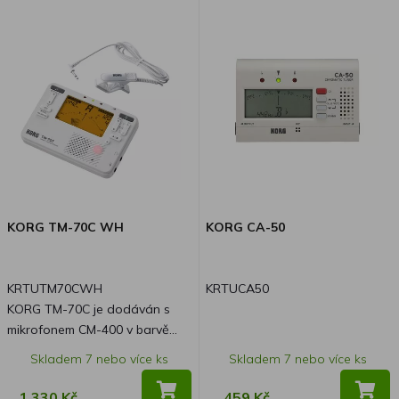
kvalita zvuku vašeho nástroje
zůstane zachována, je nyní k
dispozici ve dvou nových
atraktivních barvách. Kromě
standardní krásné černé barvy
si nyní můžete vybrat modrou
nebo krémovou, které vnesou
do vašeho pedalboardu svěží,
stylový vzhled a zároveň si
budete moci užívat stejně
spolehlivý výkon, kterému
KORG TM-70C WH
KORG CA-50
důvěřují hudebníci po celém
světě. Ať už na pódiu nebo ve
studiu, Pitchblack X nyní ladí
KRTUTM70CWH
KRTUCA50
přesně a vypadá při tom skvěle!
KORG TM-70C je dodáván s
mikrofonem CM-400 v barvě
ladičky/metronomu.
Skladem 7 nebo více ks
Skladem 7 nebo více ks
1 330 Kč
459 Kč