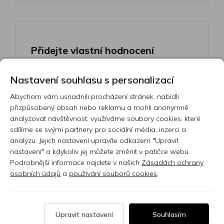
Přidejte vlastní hodnocení
Vyberte hodnocení
Nastavení souhlasu s personalizací
Abychom vám usnadnili procházení stránek, nabídli
přizpůsobený obsah nebo reklamu a mohli anonymně
Hodnocení:
analyzovat návštěvnost, využíváme soubory cookies, které
0/5
sdílíme se svými partnery pro sociální média, inzerci a
analýzu. Jejich nastavení upravíte odkazem "Upravit
Vaše jméno
nastavení" a kdykoliv jej můžete změnit v patičce webu.
Podrobnější informace najdete v našich
Zásadách ochrany
osobních údajů
a
používání souborů cookies
.
Váš e-mail
Upravit nastavení
Souhlasím