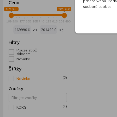
patičce webu. Podr
Cena
souborů cookies
.
169 990
201 490
169 990
177 865
185 740
193 615
201 490
až
Kč
Filtry
Pouze zboží
skladem
Novinka
Štítky
(2)
Novinka
Značky
(4)
KORG