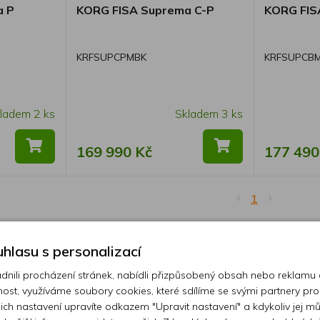
a P
KORG FISA Suprema C-P
KORG FIS
KRFSUPCPMBK
KRFSUPCB
ladem 2 ks
Skladem 3 ks
169 990 Kč
177 490
1
hlasu s personalizací
ili procházení stránek, nabídli přizpůsobený obsah nebo reklamu
ost, využíváme soubory cookies, které sdílíme se svými partnery pro
ejich nastavení upravíte odkazem "Upravit nastavení" a kdykoliv jej m