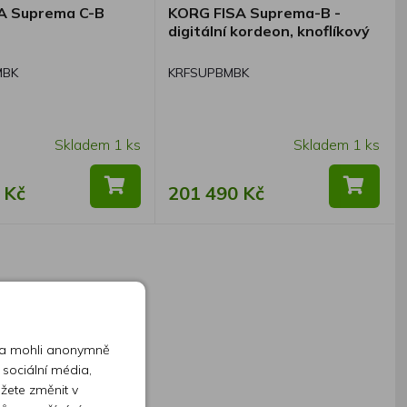
A Suprema C-B
KORG FISA Suprema-B -
digitální kordeon, knoflíkový
MBK
KRFSUPBMBK
Skladem 1 ks
Skladem 1 ks
 Kč
201 490 Kč
 a mohli anonymně
 sociální média,
ůžete změnit v