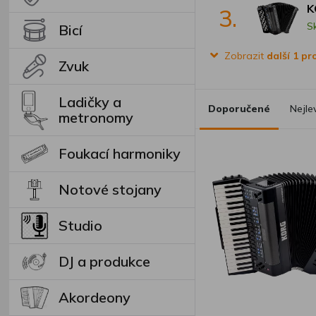
K
3.
S
Bicí
Zobrazit
další 1 p
Zvuk
Ladičky a
Doporučené
Nejle
metronomy
Foukací harmoniky
Notové stojany
Studio
DJ a produkce
Akordeony