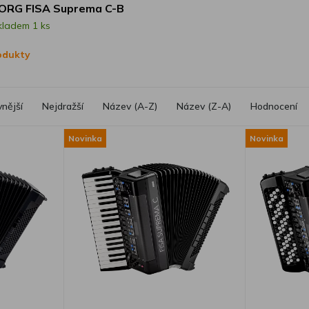
ORG FISA Suprema C-B
kladem 1 ks
rodukty
vnější
Nejdražší
Název (A-Z)
Název (Z-A)
Hodnocení
Novinka
Novinka