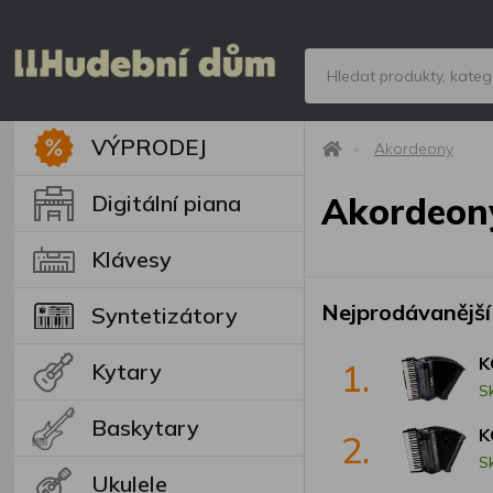
VÝPRODEJ
Akordeony
Digitální piana
Akordeon
Klávesy
Nejprodávanější
Syntetizátory
K
1.
Kytary
S
Baskytary
K
2.
S
Ukulele