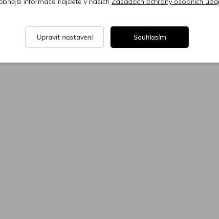
obnější informace najdete v našich
Zásadách ochrany osobních úda
Upravit nastavení
Souhlasím