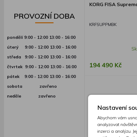
KORG FISA Suprem
PROVOZNÍ DOBA
KRFSUPPMBK
pondělí 9:00 - 12:00 13:00 - 16:00
úterý
9:00 - 12:00 13:00 - 16:00
Sk
středa
9:00 - 12:00 13:00 - 16:00
194 490 Kč
čtvrtek
9:00 - 12:00 13:00 - 16:00
pátek
9:00 - 12:00 13:00 - 16:00
sobota zavřeno
neděle zavřeno
Nastavení sou
Abychom vám usnadn
analyzovat návštěvn
inzerci a analýzu. J