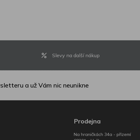
Slevy na další nákup
sletteru a už Vám nic neunikne
Prodejna
Na hraničkách 34a - přízemí