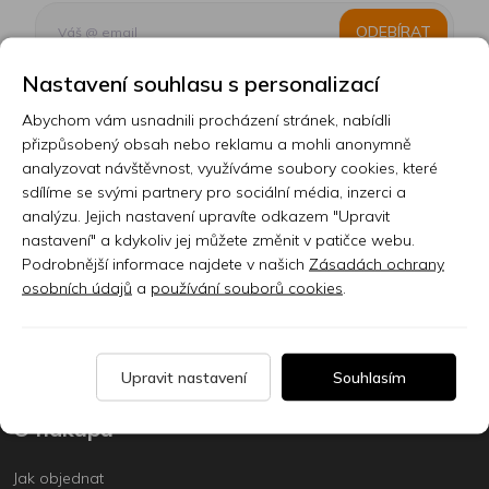
ODEBÍRAT
Nastavení souhlasu s personalizací
Abychom vám usnadnili procházení stránek, nabídli
Kontakt
přizpůsobený obsah nebo reklamu a mohli anonymně
analyzovat návštěvnost, využíváme soubory cookies, které
Prodejna
sdílíme se svými partnery pro sociální média, inzerci a
analýzu. Jejich nastavení upravíte odkazem "Upravit
Sklady
nastavení" a kdykoliv jej můžete změnit v patičce webu.
Podrobnější informace najdete v našich
Zásadách ochrany
Servis
osobních údajů
a
používání souborů cookies
.
Nabídka práce
Články
Upravit nastavení
Souhlasím
O nákupu
Jak objednat