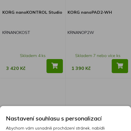
KORG nanoKONTROL Studio
KORG nanoPAD2-WH
KRNANOKOST
KRNANOP2W
Skladem 4 ks
Skladem 7 nebo více ks
3 420 Kč
1 390 Kč
Nastavení souhlasu s personalizací
Abychom vám usnadnili procházení stránek, nabídli