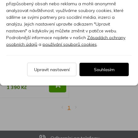
přizpůsobený obsah nebo reklamu a mohli anonymně
analyzovat návštěvnost, využíváme soubory cookies, které
sdílíme se svými partnery pro sociální média, inzerci a
analýzu. Jejich nastavení upravíte odkazem "Upravit
KORG nanoKONTROL2-WH
nastavení" a kdykoliv jej můžete změnit v patičce webu.
Podrobnější informace najdete v našich
Zásadách ochrany
osobních údajů
a
používání souborů cookies
.
KRNANOKO2W
Upravit nastavení
Souhlasím
Skladem 7 nebo více ks
1 390 Kč
1
Odborníci na telefonu