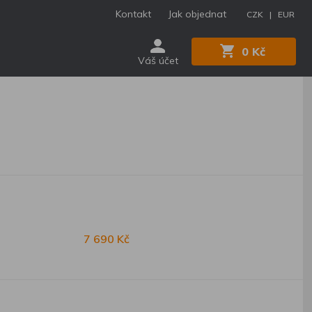
Kontakt
Jak objednat
CZK |
EUR
0 Kč
Váš účet
7 690 Kč