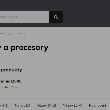
ery a procesory
 a procesory
 produkty
honic I2600
kladem 4 ks
vnější
Nejdražší
Název (A-Z)
Název (Z-A)
Hodnocení