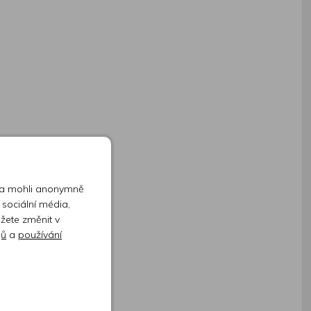
 a mohli anonymně
 sociální média,
ůžete změnit v
jů
a
používání