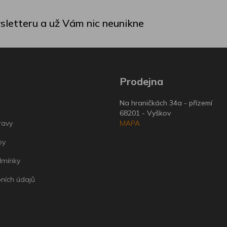
sletteru a už Vám nic neunikne
Prodejna
Na hraničkách 34a - přízemí
68201 - Vyškov
ravy
MAPA
by
dmínky
ních údajů