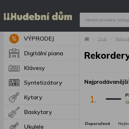
VÝPRODEJ
Zvuk
Rekord
Digitální piana
Rekordery
Klávesy
Nejprodávanější
Syntetizátory
P
1.
Kytary
S
Baskytary
Doporučené
Nejle
Ukulele