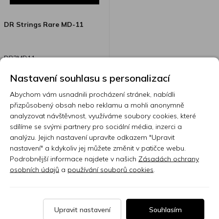
DR Strings Rare MD-11
DR3MD11
Nastavení souhlasu s personalizací
Abychom vám usnadnili procházení stránek, nabídli
Skladem 7 nebo více ks
přizpůsobený obsah nebo reklamu a mohli anonymně
analyzovat návštěvnost, využíváme soubory cookies, které
269 Kč
sdílíme se svými partnery pro sociální média, inzerci a
analýzu. Jejich nastavení upravíte odkazem "Upravit
nastavení" a kdykoliv jej můžete změnit v patičce webu.
1
Podrobnější informace najdete v našich
Zásadách ochrany
osobních údajů
a
používání souborů cookies
.
Odborníci na telefonu
Upravit nastavení
Souhlasím