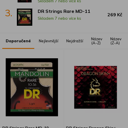
Skladem 7 nebo více ks
3.
DR Strings Rare MD-11
269 Kč
Skladem 7 nebo více ks
Název
Název
Doporučené
Nejlevnější
Nejdražší
(A-Z)
(Z-A)
DR Strings Rare MD-10
DR Strings Dragon Skin+