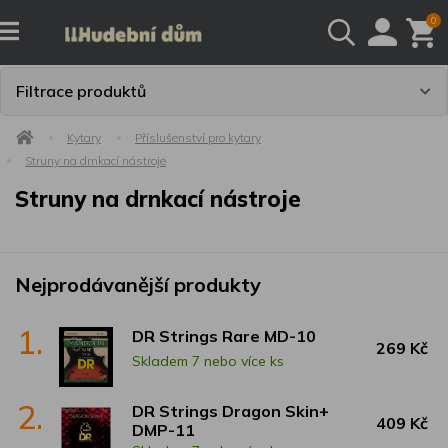
0
Filtrace produktů
Kytary
Příslušenství pro kytary
Struny na drnkací nástroje
Struny na drnkací nástroje
Nejprodávanější produkty
1.
DR Strings Rare MD-10
269 Kč
Skladem 7 nebo více ks
2.
DR Strings Dragon Skin+
409 Kč
DMP-11