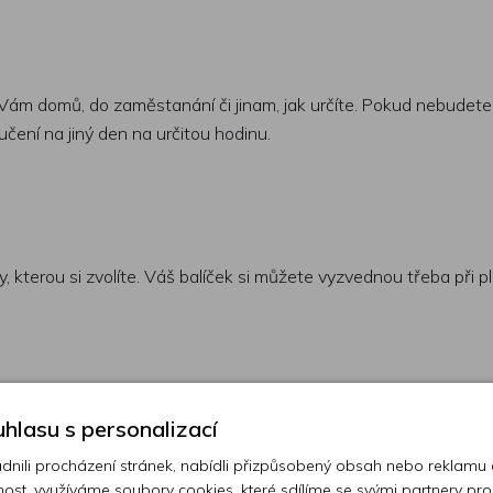
ám domů, do zaměstanání či jinam, jak určíte. Pokud nebudete 
učení na jiný den na určitou hodinu.
 kterou si zvolíte. Váš balíček si můžete vyzvednou třeba při
 nad 300 cm. Můžete využít službu Toptrans, která vám balík do
hlasu s personalizací
ili procházení stránek, nabídli přizpůsobený obsah nebo reklamu
ost, využíváme soubory cookies, které sdílíme se svými partnery pro