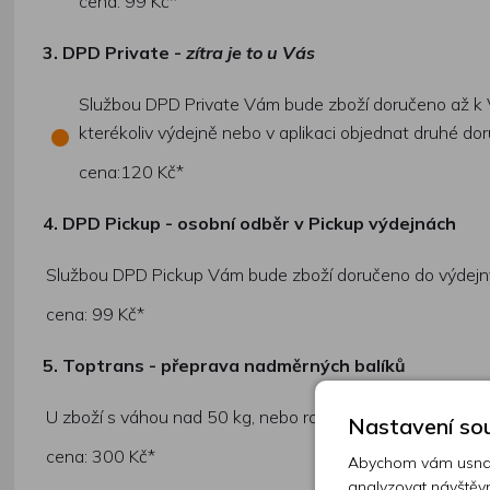
cena: 99 Kč*
3. DPD
Private -
zítra je to u Vás
Službou DPD Private Vám bude zboží doručeno až k V
kterékoliv výdejně nebo v aplikaci objednat druhé dor
cena:120 Kč*
4.
DPD Pickup - osobní odběr v Pickup výdejnách
Službou DPD Pickup Vám bude zboží doručeno do výdejny,
cena: 99 Kč*
5. Toptrans - přeprava nadměrných balíků
U zboží s váhou nad 50 kg, nebo rozměry při součtu stran
Nastavení sou
cena: 300 Kč*
Abychom vám usnadn
analyzovat návštěvn