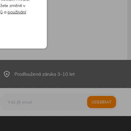
ůžete změnit v
jů
a
používání
Prodloužená záruka 3-10 let
ODEBÍRAT