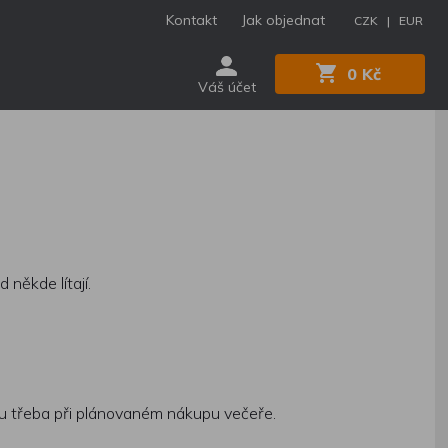
Kontakt
Jak objednat
CZK |
EUR
0 Kč
Váš účet
 někde lítají.
ou třeba při plánovaném nákupu večeře.