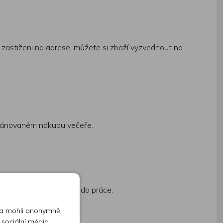
zastiženi na adrese, můžete si zboží vyzvednout na
 plánovaném nákupu večeře.
ručí až k vám domů, či do práce.
 a mohli anonymně
 sociální média,