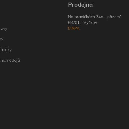
Prodejna
Na hraničkách 34a - přízemí
68201 - Vyškov
ravy
MAPA
by
dmínky
ních údajů