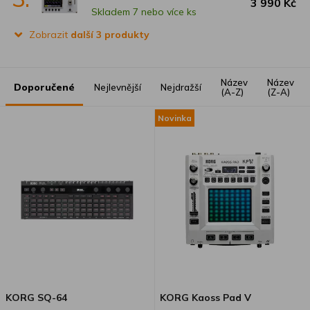
3 990 Kč
Skladem 7 nebo více ks
Zobrazit
další 3 produkty
Název
Název
Doporučené
Nejlevnější
Nejdražší
(A-Z)
(Z-A)
Novinka
KORG SQ-64
KORG Kaoss Pad V