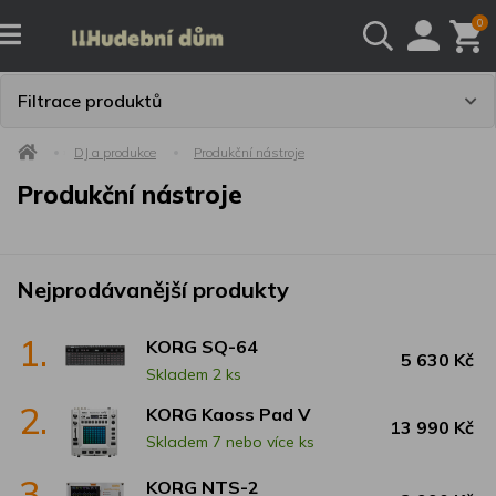
0
Filtrace produktů
DJ a produkce
Produkční nástroje
Produkční nástroje
Nejprodávanější produkty
1.
KORG SQ-64
5 630 Kč
Skladem 2 ks
2.
KORG Kaoss Pad V
13 990 Kč
Skladem 7 nebo více ks
3.
KORG NTS-2