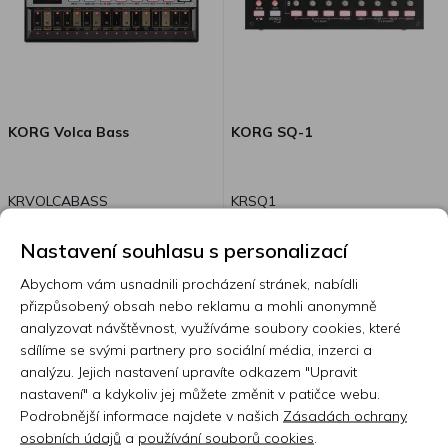
KORG Volca Bass
KORG SQ-1
KRVOLCABASS
KRSQ1
Nastavení souhlasu s personalizací
Skladem 7 nebo více ks
Skladem 3 ks
Abychom vám usnadnili procházení stránek, nabídli
přizpůsobený obsah nebo reklamu a mohli anonymně
3 470 Kč
2 850 Kč
analyzovat návštěvnost, využíváme soubory cookies, které
sdílíme se svými partnery pro sociální média, inzerci a
analýzu. Jejich nastavení upravíte odkazem "Upravit
nastavení" a kdykoliv jej můžete změnit v patičce webu.
Podrobnější informace najdete v našich
Zásadách ochrany
osobních údajů
a
používání souborů cookies
.