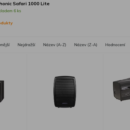
honic Safari 1000 Lite
kladem 6 ks
rodukty
vnější
Nejdražší
Název (A-Z)
Název (Z-A)
Hodnocení