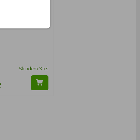
fari 3000P
Skladem 3 ks
č