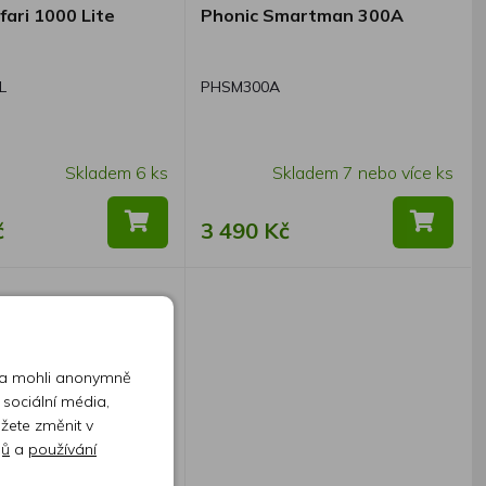
fari 1000 Lite
Phonic Smartman 300A
L
PHSM300A
Skladem 6 ks
Skladem 7 nebo více ks
č
3 490 Kč
 a mohli anonymně
 sociální média,
ůžete změnit v
jů
a
používání