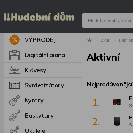
VÝPRODEJ
Zvuk
Repro
Digitální piana
Aktivní
Klávesy
Nejprodávanější
Syntetizátory
P
1.
Kytary
S
Baskytary
P
2.
S
Ukulele