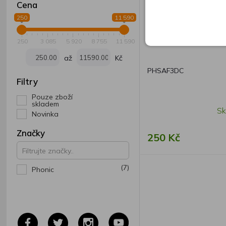
Cena
250
11 590
Phonic Safari 3000
250
3 085
5 920
8 755
11 590
až
Kč
PHSAF3DC
Filtry
Pouze zboží
skladem
Sk
Novinka
Značky
250 Kč
(7)
Phonic