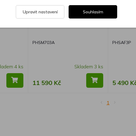
Upravit nastavení
Souhlasím
DC
Phonic Smartman 703A
Phonic Sa
PHSM703A
PHSAF3P
ladem 4 ks
Skladem 3 ks
11 590 Kč
5 490 K
1