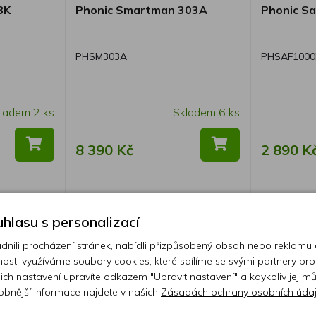
BK
Phonic Smartman 303A
Phonic Sa
PHSM303A
PHSAF1000
ladem 2 ks
Skladem 6 ks
8 390 Kč
2 890 K
hlasu s personalizací
ili procházení stránek, nabídli přizpůsobený obsah nebo reklamu
ost, využíváme soubory cookies, které sdílíme se svými partnery pro
ejich nastavení upravíte odkazem "Upravit nastavení" a kdykoliv jej m
obnější informace najdete v našich
Zásadách ochrany osobních úda