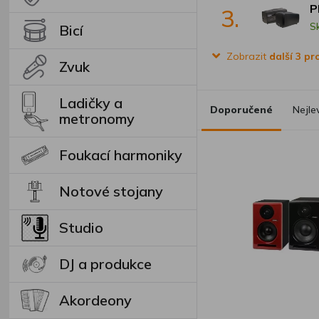
P
3.
S
Bicí
Zobrazit
další 3 p
Zvuk
Ladičky a
Doporučené
Nejle
metronomy
Foukací harmoniky
Notové stojany
Studio
DJ a produkce
Akordeony