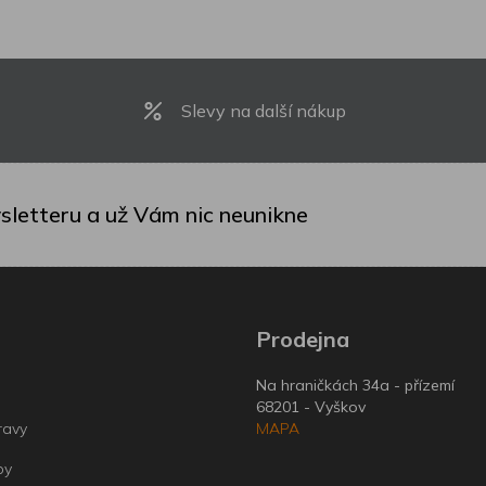
Slevy na další nákup
sletteru a už Vám nic neunikne
Prodejna
Na hraničkách 34a - přízemí
68201 - Vyškov
ravy
MAPA
by