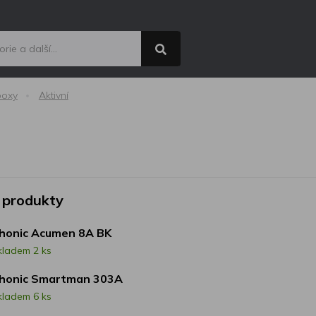
boxy
Aktivní
 produkty
honic Acumen 8A BK
kladem 2 ks
honic Smartman 303A
kladem 6 ks