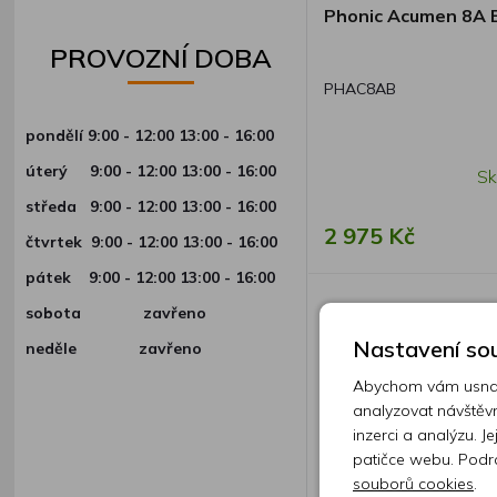
Phonic Acumen 8A 
PROVOZNÍ DOBA
PHAC8AB
pondělí 9:00 - 12:00 13:00 - 16:00
úterý
9:00 - 12:00 13:00 - 16:00
Sk
středa
9:00 - 12:00 13:00 - 16:00
2 975 Kč
čtvrtek
9:00 - 12:00 13:00 - 16:00
pátek
9:00 - 12:00 13:00 - 16:00
sobota zavřeno
Nastavení sou
neděle zavřeno
Abychom vám usnadn
analyzovat návštěvn
inzerci a analýzu. J
patičce webu. Podr
souborů cookies
.