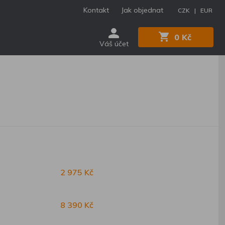
Kontakt
Jak objednat
CZK |
EUR
0 Kč
Váš účet
2 975 Kč
8 390 Kč