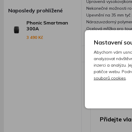
Upravená vysokovýkonn
Nekonečné možnosti roz
Naposledy prohlížené
Upevnění na 35 mm tyč 
Nárazuvzdorný polymero
Phonic Smartman
300A
Ocelová mřížka pro tour
3 490 Kč
Nastavení sou
Abychom vám usnadn
Recenze
analyzovat návštěvn
inzerci a analýzu. J
patičce webu. Podr
souborů cookies
.
Přidejte vl