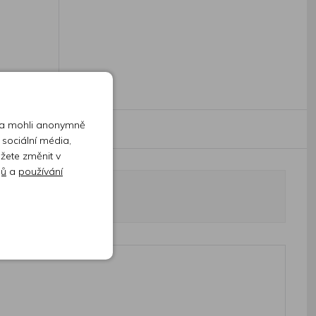
 a mohli anonymně
 sociální média,
ůžete změnit v
jů
a
používání
odnocení