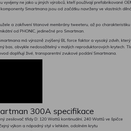
 vyvíjeny ne jako u jiných výrobců, kteří používají prefabrikované O
y komponenty Smartmana jsou od začátku navrženy ve vlastních díln
kužele a zakřivení titanové membrány tweeteru, až po charakteristiku
unikátní od PHONIC, jedinečné pro Smartman.
martmana má výrazně zvýšený BL force faktor a vysoký zdvih, který
ný bas, obvykle nedosažitelný v malých reproduktorových krytech. T
ovod doplňují živé, transparentní zvukové podání Smartmana.
rtman 300A specifikace
ý zesilovač třídy D: 120 Wattů kontinuální, 240 Wattů ve špičce
ejný výkon a nápadný styl v lehkém, odolném krytu