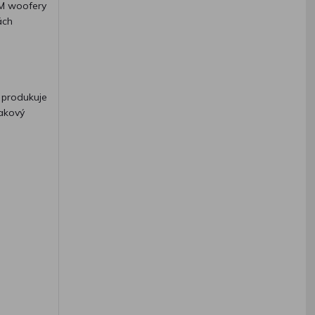
EM woofery
ách
 produkuje
lakový