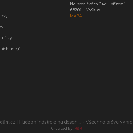
Na hraničkách 34a - přízemí
68201 - Vyškov
ravy
MAPA
by
dmínky
ních údajů
ům.cz | Hudební nástroje na dosah ... - Všechna práva vyhr
Created by