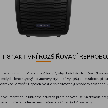
T 8" AKTIVNÍ ROZŠIŘOVACÍ REPROBO
probox Smartman má zesilovač třídy D, aby dodal dostatečný výkon n
 i malých. Jeho stylový polymerový kryt také vylepšuje akustickou přes
 difrakce. V závěru, spolehlivost a trvanlivost byl prvořadý faktor při v
probox Smartman je unikátně navržen pro fungování se Smartman Inte
pojením může Smartman nekonečně rozšířit vaše PA systémy.