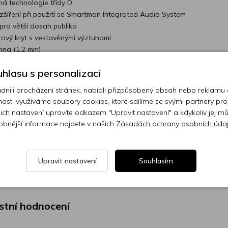
á technologie třídy D
šíření při použití se Smartman Integrated Audio System
pro větší dosah publika
vý kryt s vestavěnými výztuhami
ing (1,2 mm)
hlasu s personalizací
ili procházení stránek, nabídli přizpůsobený obsah nebo reklamu
ost, využíváme soubory cookies, které sdílíme se svými partnery pro
ejich nastavení upravíte odkazem "Upravit nastavení" a kdykoliv jej m
obnější informace najdete v našich
Zásadách ochrany osobních úda
Zatím nebylo nalezeno žádné h
Upravit nastavení
Souhlasím
astní hodnocení