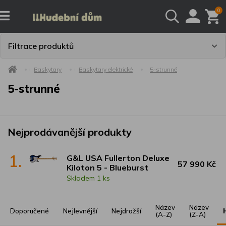
0
Filtrace produktů
Baskytary
Baskytary elektrické
5-strunné
5-strunné
Nejprodávanější produkty
1.
G&L USA Fullerton Deluxe
57 990 Kč
Kiloton 5 - Blueburst
Skladem 1 ks
Název
Název
Doporučené
Nejlevnější
Nejdražší
(A-Z)
(Z-A)