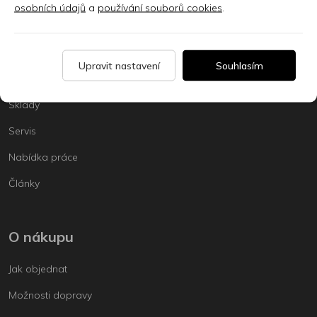
osobních údajů
a
používání souborů cookies
.
Kontakt
Upravit nastavení
Souhlasím
Prodejna
Sklady
Servis
Nabídka práce
Články
O nákupu
Jak objednat
Možnosti dopravy