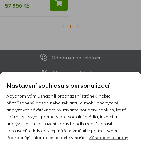
57 990 Kč
1
Odborníci na telefonu
Slevy na další nákup
Nastavení souhlasu s personalizací
Prodloužená záruka 3-10 let
Abychom vám usnadnili procházení stránek, nabídli
přizpůsobený obsah nebo reklamu a mohli anonymně
Registrujte se k odběru newsletteru a už
analyzovat návštěvnost, využíváme soubory cookies, které
Vám nic neunikne
sdílíme se svými partnery pro sociální média, inzerci a
analýzu. Jejich nastavení upravíte odkazem "Upravit
nastavení" a kdykoliv jej můžete změnit v patičce webu.
ODEBÍRAT
Podrobnější informace najdete v našich
Zásadách ochrany