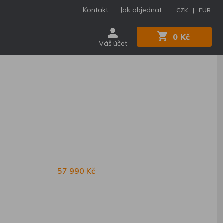
Kontakt
Jak objednat
CZK |
EUR
0 Kč
Váš účet
57 990 Kč