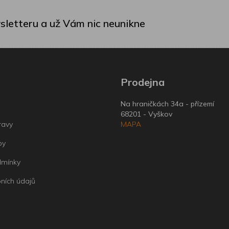
sletteru a už Vám nic neunikne
Prodejna
Na hraničkách 34a - přízemí
68201 - Vyškov
ravy
MAPA
by
dmínky
ních údajů