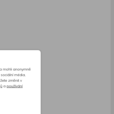
 a mohli anonymně
 sociální média,
ůžete změnit v
jů
a
používání