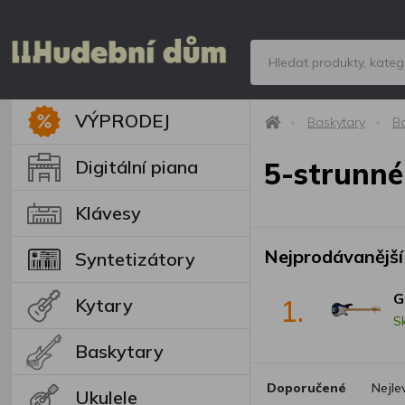
VÝPRODEJ
Baskytary
Ba
Digitální piana
5-strunné
Klávesy
Nejprodávanější
Syntetizátory
G
1.
Kytary
S
Baskytary
Doporučené
Nejle
Ukulele