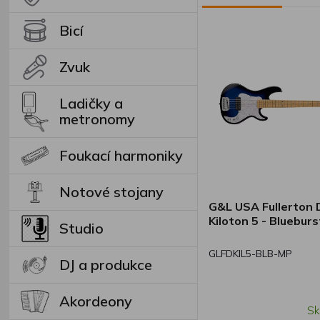
Bicí
Zvuk
Ladičky a
metronomy
Foukací harmoniky
Notové stojany
G&L USA Fullerton 
Kiloton 5 - Blueburs
Studio
GLFDKIL5-BLB-MP
DJ a produkce
Akordeony
Sk