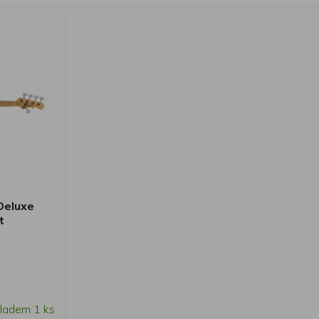
Deluxe
t
ladem 1 ks