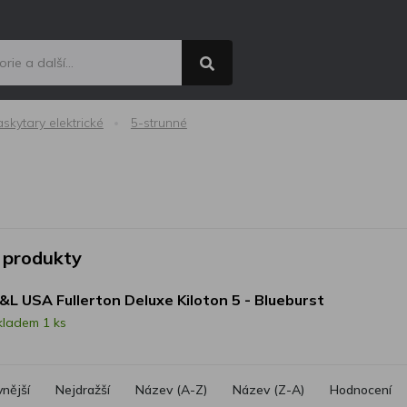
skytary elektrické
5-strunné
 produkty
&L USA Fullerton Deluxe Kiloton 5 - Blueburst
kladem 1 ks
vnější
Nejdražší
Název (A-Z)
Název (Z-A)
Hodnocení