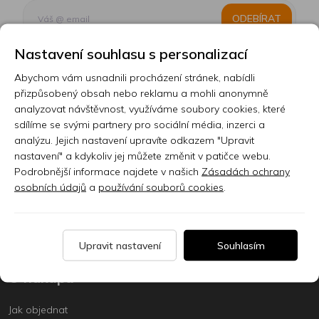
ODEBÍRAT
Nastavení souhlasu s personalizací
Abychom vám usnadnili procházení stránek, nabídli
Kontakt
přizpůsobený obsah nebo reklamu a mohli anonymně
analyzovat návštěvnost, využíváme soubory cookies, které
Prodejna
sdílíme se svými partnery pro sociální média, inzerci a
analýzu. Jejich nastavení upravíte odkazem "Upravit
Sklady
nastavení" a kdykoliv jej můžete změnit v patičce webu.
Servis
Podrobnější informace najdete v našich
Zásadách ochrany
osobních údajů
a
používání souborů cookies
.
Nabídka práce
Články
Upravit nastavení
Souhlasím
O nákupu
Jak objednat