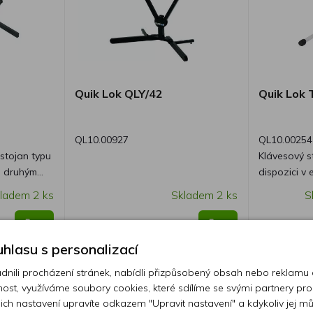
Quik Lok QLY/42
Quik Lok
QL10.00927
QL10.00254
stojan typu
Klávesový st
m druhým
dispozici v 
provedení. QUIK LOK T-10 WH
ladem 2 ks
Skladem 2 ks
S
(Z/726L).
vyniká svoj
harmonicky 
1 550 Kč
920 Kč
rafinovanéh
hlasu s personalizací
nebo k bílým
přičemž si 
ili procházení stránek, nabídli přizpůsobený obsah nebo reklamu
poměr ceny a
ost, využíváme soubory cookies, které sdílíme se svými partnery pro
ejich nastavení upravíte odkazem "Upravit nastavení" a kdykoliv jej m