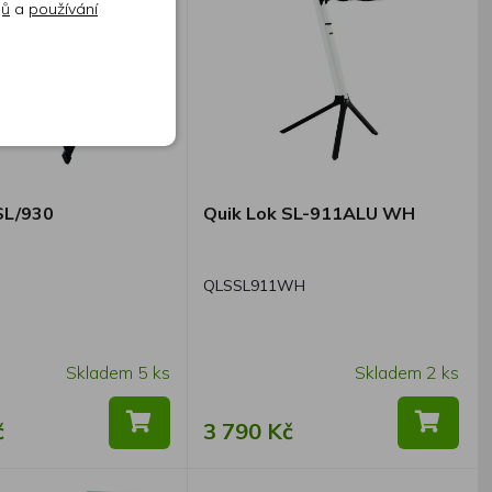
jů
a
používání
SL/930
Quik Lok SL-911ALU WH
QLSSL911WH
Skladem 5 ks
Skladem 2 ks
č
3 790 Kč