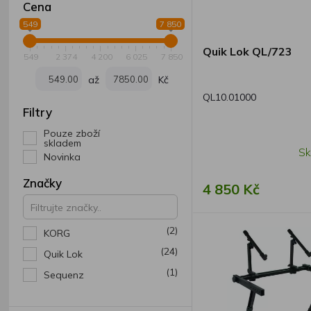
Cena
549
7 850
Quik Lok QL/723
549
2 374
4 200
6 025
7 850
až
Kč
QL10.01000
Filtry
Pouze zboží
skladem
Sk
Novinka
Značky
4 850 Kč
(2)
KORG
(24)
Quik Lok
(1)
Sequenz