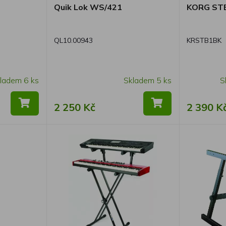
Quik Lok WS/421
KORG ST
QL10.00943
KRSTB1BK
ladem 6 ks
Skladem 5 ks
S
2 250 Kč
2 390 K