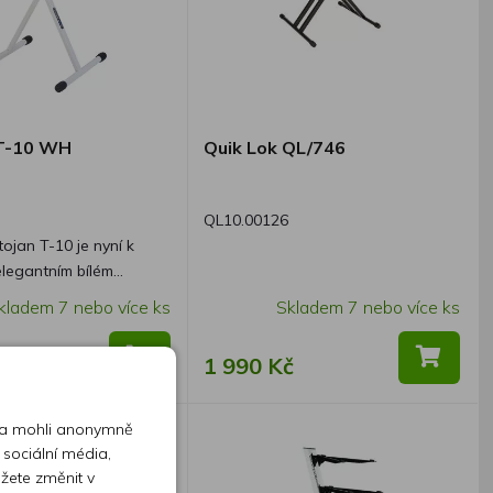
 T-10 WH
Quik Lok QL/746
QL10.00126
ojan T-10 je nyní k
elegantním bílém
kladem 7 nebo více ks
Skladem 7 nebo více ks
í krásou a schopností
se začlenit do
1 990 Kč
o domácího prostředí
 digitálním pianům,
zachovává nejlepší
 a mohli anonymně
 kvality.
 sociální média,
ůžete změnit v