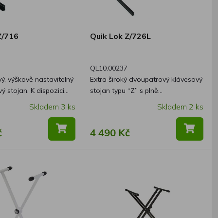
Z/716
Quik Lok Z/726L
QL10.00237
ý, výškově nastavitelný
Extra široký dvoupatrový klávesový
an. K dispozici
stojan typu “Z” s plně
i s větší šířkou Extra-
nastavitelným druhým patrem.
Skladem 3 ks
Skladem 2 ks
L).
č
4 490 Kč