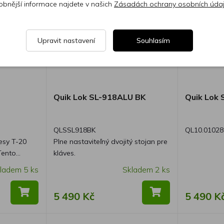
obnější informace najdete v našich
Zásadách ochrany osobních úda
Upravit nastavení
Souhlasím
Quik Lok SL-918ALU BK
Quik Lok 
QLSSL918BK
QL10.01028
vesy T-20
Plne nastaviteľný dvojitý stojan pre
kláves.
obustnost,
ladem 5 ks
Skladem 2 ks
e ideální
ředí a bílá
5 490 Kč
5 490 K
olnost i pro
ílé provedení