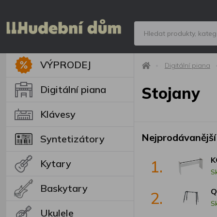
VÝPRODEJ
Digitální piana
Digitální piana
Stojany
Klávesy
Nejprodávanější
Syntetizátory
K
1.
Kytary
S
Baskytary
Q
2.
S
Ukulele