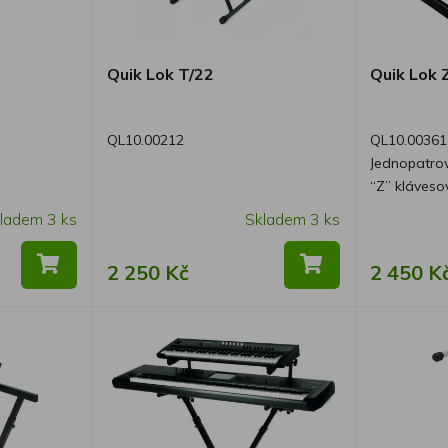
Quik Lok T/22
Quik Lok 
QL10.00212
QL10.00361
Jednopatrov
“Z” klávesový stoj
také ve verz
ladem 3 ks
Skladem 3 ks
Wide (Z/716
2 250 Kč
2 450 K