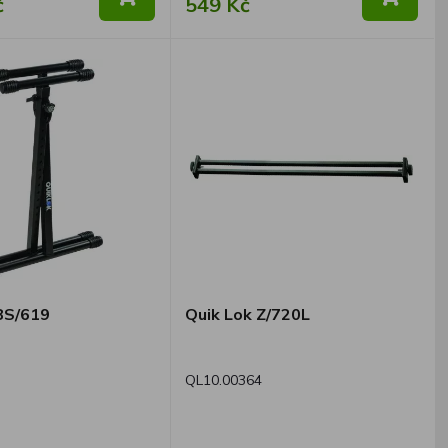
č
549 Kč
BS/619
Quik Lok Z/720L
QL10.00364