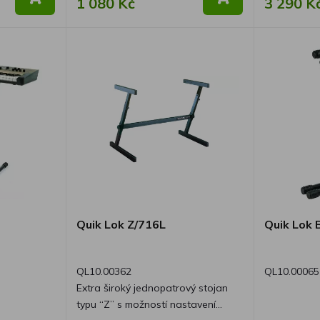
1 080 Kč
3 290 K
Quik Lok Z/716L
Quik Lok 
QL10.00362
QL10.00065
Extra široký jednopatrový stojan
typu “Z” s možností nastavení