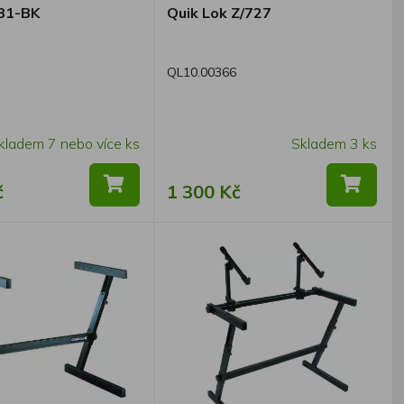
B1-BK
Quik Lok Z/727
QL10.00366
kladem 7 nebo více ks
Skladem 3 ks
č
1 300 Kč