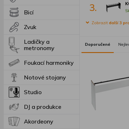
K
3.
S
Bicí
Zobrazit
další 3 p
Zvuk
Ladičky a
Doporučené
Nejle
metronomy
Foukací harmoniky
Notové stojany
Studio
DJ a produkce
Akordeony