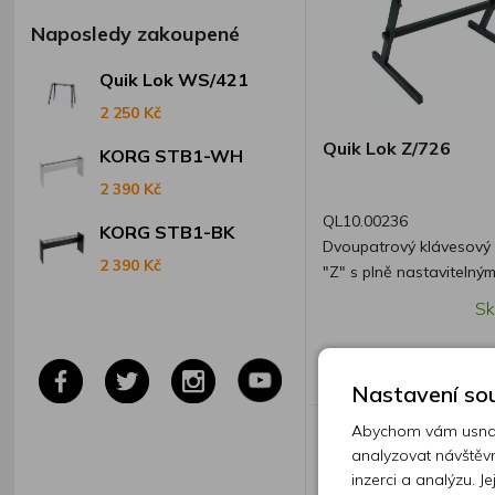
Naposledy zakoupené
Quik Lok WS/421
2 250 Kč
Quik Lok Z/726
KORG STB1-WH
2 390 Kč
QL10.00236
KORG STB1-BK
Dvoupatrový klávesový 
2 390 Kč
"Z" s plně nastavitelný
patrem. K dispozici také ve verzi s
Sk
větší šířkou Extra-Wide 
4 350 Kč
Nastavení sou
Abychom vám usnadn
analyzovat návštěvn
inzerci a analýzu. J