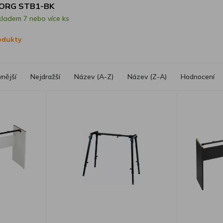
ORG STB1-BK
kladem 7 nebo více ks
rodukty
vnější
Nejdražší
Název (A-Z)
Název (Z-A)
Hodnocení