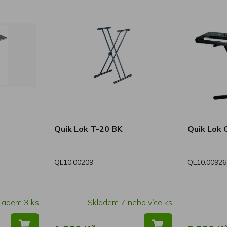
aždého
í a díky
dný pro
stupování.
nu T-20
vnání s
X. Zamykací
uje
ch úrovní,
snadné
baven
Quik Lok T-20 BK
Quik Lok 
é zajišťují
 nerovném
QL10.00209
QL10.00926
šenství Quik
 LPHX,
žňuje
ladem 3 ks
Skladem 7 nebo více ks
m