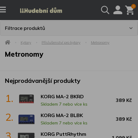
0
Filtrace produktů
Kytary
Příslušenství pro kytary
Metronomy
Metronomy
Nejprodávanější produkty
1.
KORG MA-2 BKRD
389 Kč
Skladem 7 nebo více ks
2.
KORG MA-2 BLBK
389 Kč
Skladem 7 nebo více ks
3.
KORG PuttRhythm
1 099 Kč