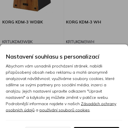
KORG KDM-3 WDBK
KORG KDM-3 WH
KRTUKDM3WBK
KRTUKDM3WH
KORG KDM-3-WDBK Přední
panel vykládaný přírodním
Nastavení souhlasu s personalizací
dřevem. Rustikálně působící
Skladem 7 nebo více ks
Dostupnost na dotaz
Abychom vám usnadnili procházení stránek, nabídli
limitovaná série s čelním
přizpůsobený obsah nebo reklamu a mohli anonymně
panelem vykládaným dřevem.
1 790 Kč
1 390 Kč
analyzovat návštěvnost, využíváme soubory cookies, které
Digitální metronom KDM-3 je
sdílíme se svými partnery pro sociální média, inzerci a
vyhlášený svým hlasitým tónem
analýzu. Jejich nastavení upravíte odkazem "Upravit
a kompaktními rozměry. V
nastavení" a kdykoliv jej můžete změnit v patičce webu.
limitované sérii bude nyní k
Podrobnější informace najdete v našich
Zásadách ochrany
dostání taky s čelním panelem
osobních údajů
a
používání souborů cookies
.
vykládaným elegantním, ale
přesto velmi odolným přírodním
dřevem. Typická kresba dřeva a