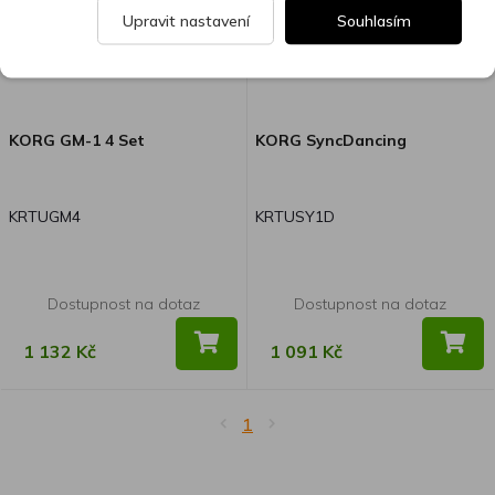
Upravit nastavení
Souhlasím
hnědé odstíny velmi hezky oživí
tělo nástroje. Elegantní vzhled
přitom oceníte nejen při cvičení,
ale taky jindy kdy se z tohoto
metronomu stane zajímavý
KORG GM-1 4 Set
KORG SyncDancing
doplněk interiéru vašeho obydlí.
KRTUGM4
KRTUSY1D
Dostupnost na dotaz
Dostupnost na dotaz
1 132 Kč
1 091 Kč
1