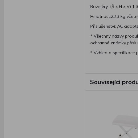
Rozměry: (Š x H x V) 1
Hmotnost:23,3 kg včetn
Příslušenství: AC adapt
* Všechny názvy produk
ochranné známky přísluš
* Vzhled a specifikace
Související prod