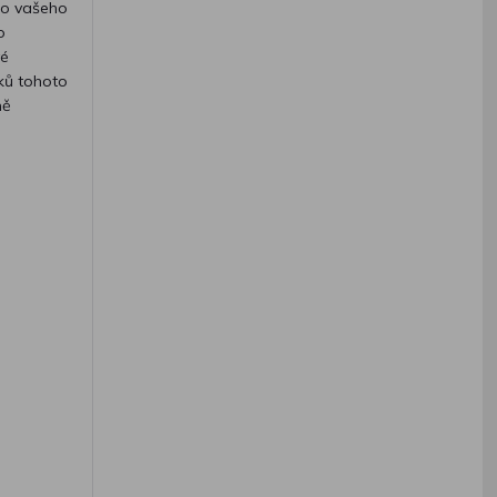
 do vašeho
o
vé
ků tohoto
ně