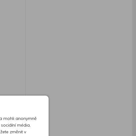
ign
ze 27
 a mohli anonymně
oliv
 sociální média,
 třídě
ůžete změnit v
 nástroj,