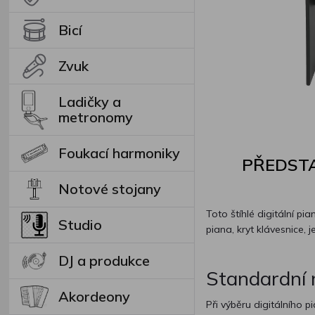
Bicí
Zvuk
Ladičky a
metronomy
Foukací harmoniky
PŘEDSTA
Notové stojany
Toto štíhlé digitální pi
Studio
piana, kryt klávesnice, 
DJ a produkce
Standardní m
Akordeony
Při výběru digitálního p