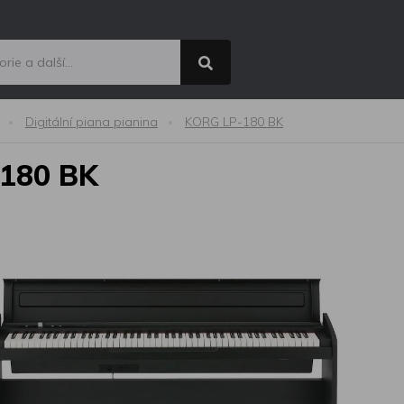
Digitální piana pianina
KORG LP-180 BK
-180 BK