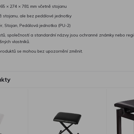
 365 × 274 × 781 mm včetně stojanu
ě stojanu, ale bez pedálové jednotky
ér, Stojan, Pedálová jednotka (PU-2)
tů, společností a standardní názvy jsou ochranné známky nebo reg
ných vlastníků.
 produktů se mohou bez upozornění změnit.
ukty