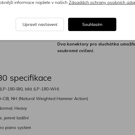
obnější informace najdete v našich
Zásadách ochrany osobních úda
když na něj zrovna nehrajete, elegantn
s okolím. A přestože je nástroj úzký a s
tvarovaný, je současně velmi stabilní.
Upravit nastavení
Souhlasím
Vybaveno krytem klávesnice – první 
této třídě pro KORG.
Dva konektory pro sluchátka umožňu
soukromé cvičení.
0 specifikace
(LP-180-BK), bílá (LP-180-WH)
A0–C8), NH (Natural Weighted Hammer Action)
 Normal, Heavy
e, jemné ladění
eo piano system