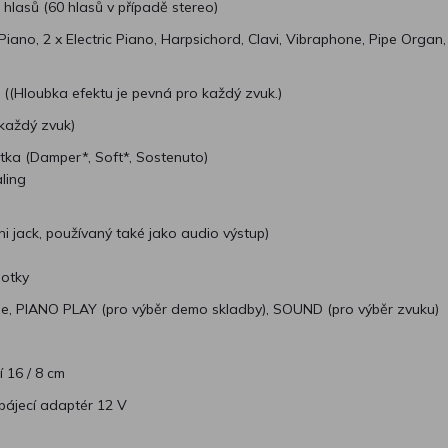
 hlasů (60 hlasů v případě stereo)
Piano, 2 x Electric Piano, Harpsichord, Clavi, Vibraphone, Pipe Organ, 
 ((Hloubka efektu je pevná pro každý zvuk.)
každý zvuk)
tka (Damper*, Soft*, Sostenuto)
ling
ni jack, používaný také jako audio výstup)
notky
e, PIANO PLAY (pro výběr demo skladby), SOUND (pro výběr zvuku)
í 16 / 8 cm
ájecí adaptér 12 V