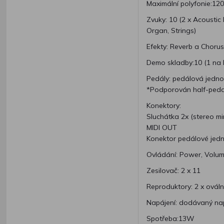
Maximální polyfonie:120
Zvuky: 10 (2 x Acoustic 
Organ, Strings)
Efekty: Reverb a Chorus
Demo skladby:10 (1 na 
Pedály: pedálová jedno
*Podporován half-peda
Konektory:
Sluchátka 2x (stereo mi
MIDI OUT
Konektor pedálové jed
Ovládání: Power, Volum
Zesilovač: 2 x 11
Reproduktory: 2 x ováln
Napájení: dodávaný nap
Spotřeba:13W