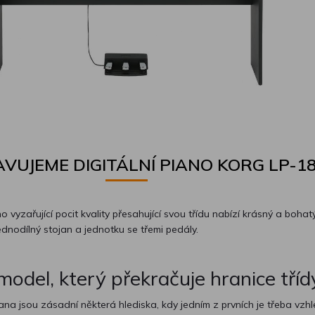
VUJEME DIGITÁLNÍ PIANO KORG LP-1
ano vyzařující pocit kvality přesahující svou třídu nabízí krásný a bohat
jednodílný stojan a jednotku se třemi pedály.
odel, který překračuje hranice tříd
iana jsou zásadní některá hlediska, kdy jedním z prvních je třeba vzhl