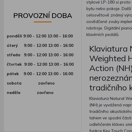
stylové LP-180 si proto
bytu nebo pokoje. Další
PROVOZNÍ DOBA
celosvětově známý výrob
osvědčené zvuky implem
nástroje. Digitální pia
klavírních pedálů.
pondělí 9:00 - 12:00 13:00 - 16:00
úterý
9:00 - 12:00 13:00 - 16:00
Klaviatura 
středa
9:00 - 12:00 13:00 - 16:00
Weighted
čtvrtek
9:00 - 12:00 13:00 - 16:00
Action (NH)
pátek
9:00 - 12:00 13:00 - 16:00
nerozeznán
sobota zavřeno
tradičního 
neděle zavřeno
Klaviatura Natural W
(NH) je vyvážená napr
tradičního akustického
tahem ve spodní části
odlehčením kláves sm
funkce Key Touch Cont