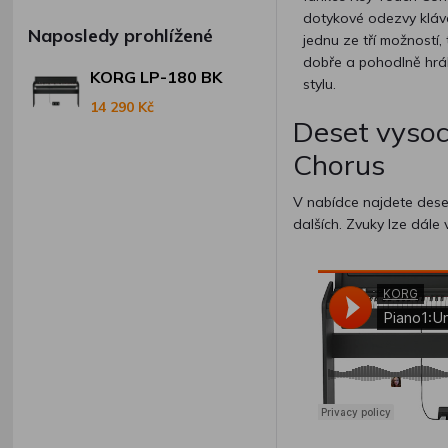
dotykové odezvy kláve
Naposledy prohlížené
jednu ze tří možností,
dobře a pohodlně hrál
KORG LP-180 BK
stylu.
14 290 Kč
Deset vysoce
Chorus
V nabídce najdete deset
dalších. Zvuky lze dále 