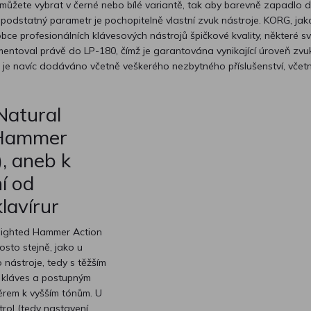
 můžete vybrat v černé nebo bílé variantě, tak aby barevně zapadlo
 podstatný parametr je pochopitelně vlastní zvuk nástroje. KORG, jak
ce profesionálních klávesových nástrojů špičkové kvality, některé s
entoval právě do LP-180, čímž je garantována vynikající úroveň zvu
no je navíc dodáváno včetně veškerého nezbytného příslušenství, včet
Natural
 Hammer
, aneb k
í od
klavírur
eighted Hammer Action
osto stejně, jako u
 nástroje, tedy s těžším
 kláves a postupným
ěrem k vyšším tónům. U
rol (tedy nastavení