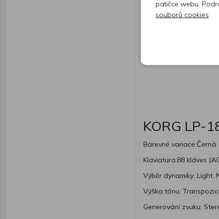
patičce webu. Podr
souborů cookies
.
KORG LP-18
Barevné variace:Černá 
Klaviatura:88 kláves (
Výběr dynamiky: Light,
Výška tónu: Transpozic
Generování zvuku: Ster