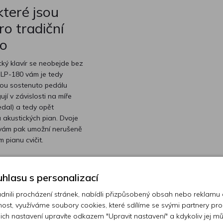
které jsou
o tradiční
no
cký klavír se neobejde bez
a LP-180 vám je tedy
kou sostenuto pedálu
jí v závislosti na míře
pedal) a tedy opět
 akustických pian. Dvoje
 vám pak umožní nerušeně
m pianu cvičit.
Úzký, stylový des
hlasu s personalizací
Digitální piano LP-180 má hloubku pou
ili procházení stránek, nabídli přizpůsobený obsah nebo reklamu
centimetrů, takže není problém ho kamk
ost, využíváme soubory cookies, které sdílíme se svými partnery pro
umístit. Jako první z modelů KORG v této
ejich nastavení upravíte odkazem "Upravit nastavení" a kdykoliv jej m
navíc nabízí kryt klaviatury, díky kterému