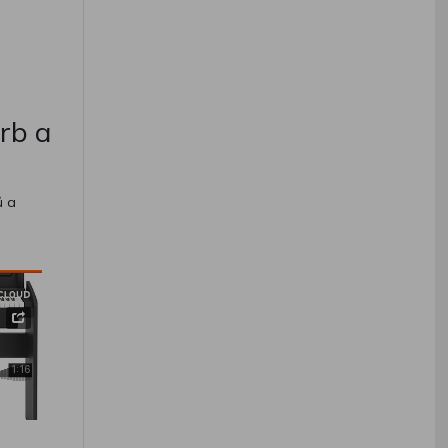
rb a
ů a