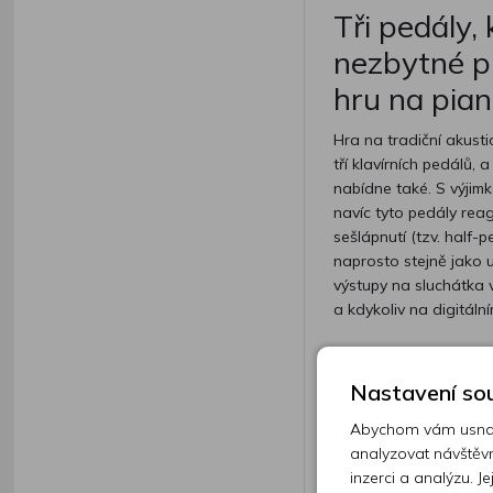
Tři pedály, 
nezbytné pr
hru na pia
Hra na tradiční akusti
tří klavírních pedálů, 
nabídne také. S výjim
navíc tyto pedály reagu
sešlápnutí (tzv. half-
naprosto stejně jako u
výstupy na sluchátka
a kdykoliv na digitální
Nastavení sou
Abychom vám usnadn
analyzovat návštěvn
inzerci a analýzu. J