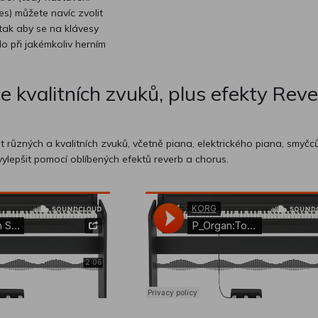
s) můžete navíc zvolit
 tak aby se na klávesy
o při jakémkoliv herním
 kvalitních zvuků, plus efekty Reve
 různých a kvalitních zvuků, včetně piana, elektrického piana, smyčc
vylepšit pomocí oblíbených efektů reverb a chorus.