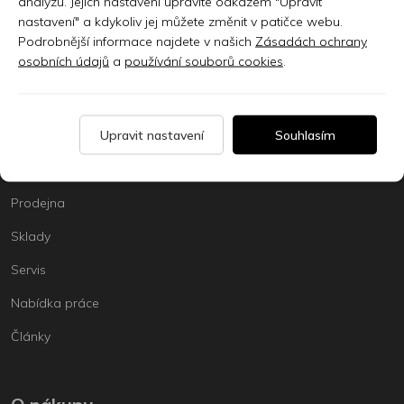
analýzu. Jejich nastavení upravíte odkazem "Upravit
Registrujte se k odběru newsletteru a už
nastavení" a kdykoliv jej můžete změnit v patičce webu.
Vám nic neunikne
Podrobnější informace najdete v našich
Zásadách ochrany
osobních údajů
a
používání souborů cookies
.
ODEBÍRAT
Upravit nastavení
Souhlasím
Kontakt
Prodejna
Sklady
Servis
Nabídka práce
Články