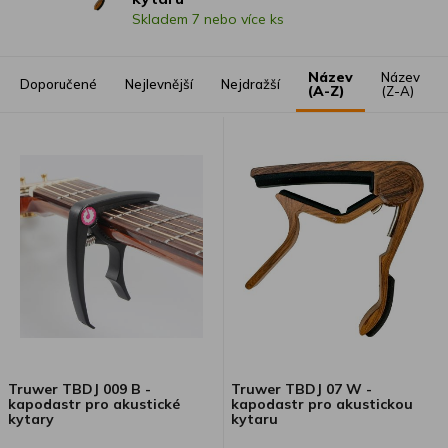
Skladem 7 nebo více ks
Název
Název
Doporučené
Nejlevnější
Nejdražší
(A-Z)
(Z-A)
Truwer TBDJ 009 B -
Truwer TBDJ 07 W -
kapodastr pro akustické
kapodastr pro akustickou
kytary
kytaru