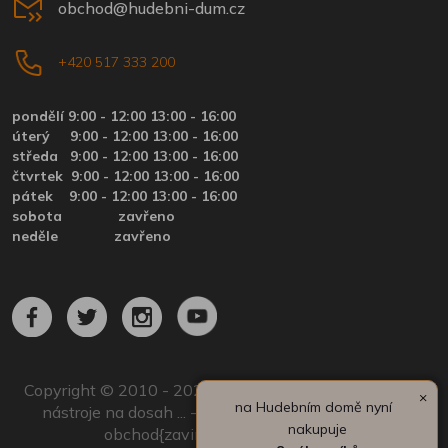
obchod@hudebni-dum.cz
+420 517 333 200
pondělí 9:00 - 12:00 13:00 - 16:00
úterý
9:00 - 12:00 13:00 - 16:00
středa
9:00 - 12:00 13:00 - 16:00
čtvrtek
9:00 - 12:00 13:00 - 16:00
pátek
9:00 - 12:00 13:00 - 16:00
sobota zavřeno
neděle zavřeno
Copyright © 2010 - 2024 by Hudební dům.cz | Hudební
×
na Hudebním domě nyní
nástroje na dosah ... - Všechna práva vyhrazena. |
nakupuje
obchod{zavináč}hudebni-dum.cz