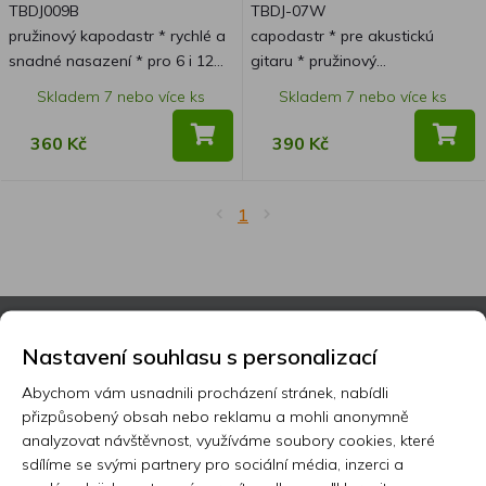
TBDJ009B
TBDJ-07W
pružinový kapodastr * rychlé a
capodastr * pre akustickú
snadné nasazení * pro 6 i 12
gitaru * pružinový
strunné akustické kytary *
mechanizmus * dizajn s
Skladem 7 nebo více ks
Skladem 7 nebo více ks
černá barva
kresbou dreva
360 Kč
390 Kč
1
Odborníci na telefonu
Nastavení souhlasu s personalizací
Slevy na další nákup
Abychom vám usnadnili procházení stránek, nabídli
přizpůsobený obsah nebo reklamu a mohli anonymně
Prodloužená záruka 3-10 let
analyzovat návštěvnost, využíváme soubory cookies, které
sdílíme se svými partnery pro sociální média, inzerci a