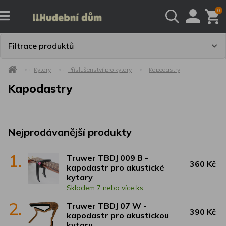
0
Filtrace produktů
Kytary
Příslušenství pro kytary
Kapodastry
Kapodastry
Nejprodávanější produkty
1.
Truwer TBDJ 009 B -
360 Kč
kapodastr pro akustické
kytary
Skladem 7 nebo více ks
2.
Truwer TBDJ 07 W -
390 Kč
kapodastr pro akustickou
kytaru