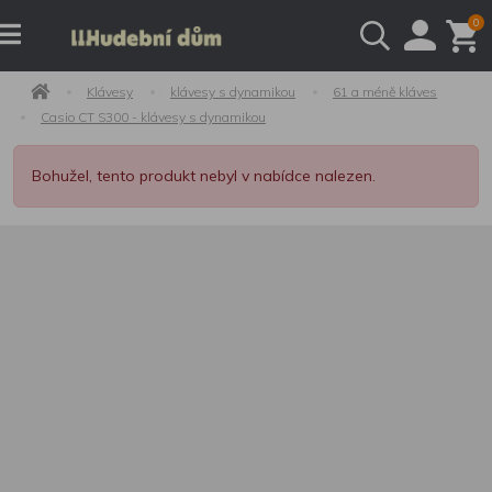
0
Klávesy
klávesy s dynamikou
61 a méně kláves
Casio CT S300 - klávesy s dynamikou
Bohužel, tento produkt nebyl v nabídce nalezen.