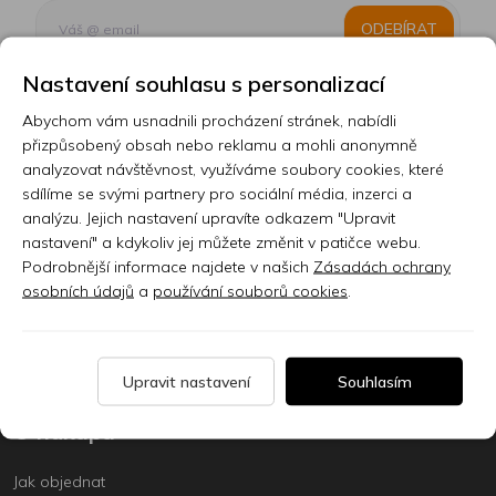
ODEBÍRAT
Nastavení souhlasu s personalizací
Abychom vám usnadnili procházení stránek, nabídli
Kontakt
přizpůsobený obsah nebo reklamu a mohli anonymně
analyzovat návštěvnost, využíváme soubory cookies, které
Prodejna
sdílíme se svými partnery pro sociální média, inzerci a
analýzu. Jejich nastavení upravíte odkazem "Upravit
Sklady
nastavení" a kdykoliv jej můžete změnit v patičce webu.
Servis
Podrobnější informace najdete v našich
Zásadách ochrany
osobních údajů
a
používání souborů cookies
.
Nabídka práce
Články
Upravit nastavení
Souhlasím
O nákupu
Jak objednat