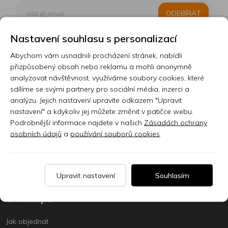
ODEBÍRAT
Nastavení souhlasu s personalizací
Abychom vám usnadnili procházení stránek, nabídli
Kontakt
přizpůsobený obsah nebo reklamu a mohli anonymně
analyzovat návštěvnost, využíváme soubory cookies, které
Prodejna
sdílíme se svými partnery pro sociální média, inzerci a
analýzu. Jejich nastavení upravíte odkazem "Upravit
Sklady
nastavení" a kdykoliv jej můžete změnit v patičce webu.
Servis
Podrobnější informace najdete v našich
Zásadách ochrany
osobních údajů
a
používání souborů cookies
.
Nabídka práce
Články
Upravit nastavení
Souhlasím
O nákupu
Jak objednat