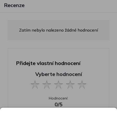
Recenze
Zatím nebylo nalezeno žádné hodnocení
Přidejte vlastní hodnocení
Vyberte hodnocení
Hodnocení:
0/5
Vaše jméno