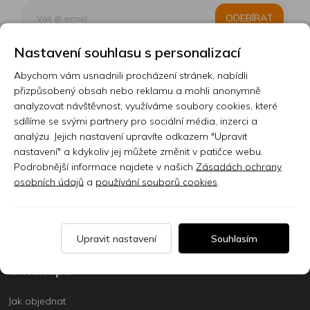
ODEBÍRAT
Nastavení souhlasu s personalizací
Abychom vám usnadnili procházení stránek, nabídli
Kontakt
přizpůsobený obsah nebo reklamu a mohli anonymně
analyzovat návštěvnost, využíváme soubory cookies, které
Prodejna
sdílíme se svými partnery pro sociální média, inzerci a
analýzu. Jejich nastavení upravíte odkazem "Upravit
Sklady
nastavení" a kdykoliv jej můžete změnit v patičce webu.
Servis
Podrobnější informace najdete v našich
Zásadách ochrany
osobních údajů
a
používání souborů cookies
.
Nabídka práce
Články
Upravit nastavení
Souhlasím
O nákupu
Jak objednat