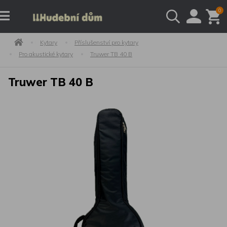
0
Kytary
Příslušenství pro kytary
Pro akustické kytary
Truwer TB 40 B
Truwer TB 40 B