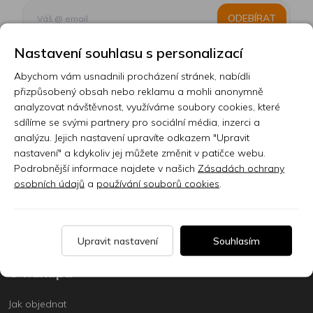
ODEBÍRAT
Nastavení souhlasu s personalizací
Abychom vám usnadnili procházení stránek, nabídli
Kontakt
přizpůsobený obsah nebo reklamu a mohli anonymně
analyzovat návštěvnost, využíváme soubory cookies, které
Prodejna
sdílíme se svými partnery pro sociální média, inzerci a
analýzu. Jejich nastavení upravíte odkazem "Upravit
Sklady
nastavení" a kdykoliv jej můžete změnit v patičce webu.
Servis
Podrobnější informace najdete v našich
Zásadách ochrany
osobních údajů
a
používání souborů cookies
.
Nabídka práce
Články
Upravit nastavení
Souhlasím
O nákupu
Jak objednat