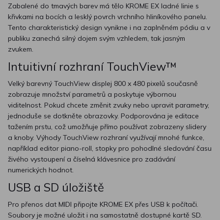
Zabalené do tmavých barev má tělo KROME EX ladné linie s
křivkami na bocích a lesklý povrch vrchního hliníkového panelu.
Tento charakteristický design vynikne i na zaplněném pódiu a v
publiku zanechá silný dojem svým vzhledem, tak jasným
zvukem.
Intuitivní rozhraní TouchView™
Velký barevný TouchView displej 800 x 480 pixelů současně
zobrazuje množství parametrů a poskytuje výbornou
viditelnost. Pokud chcete změnit zvuky nebo upravit parametry,
jednoduše se dotkněte obrazovky. Podporována je editace
tažením prstu, což umožňuje přímo používat zobrazeny slidery
a knoby. Výhody TouchView rozhraní využívají mnohé funkce,
například editor piano-roll, stopky pro pohodlné sledování času
živého vystoupení a číselná klávesnice pro zadávání
numerických hodnot.
USB a SD úložiště
Pro přenos dat MIDI připojte KROME EX přes USB k počítači.
Soubory je možné uložit i na samostatně dostupné kartě SD.