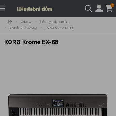
0
Klávesy
klávesy s dynamikou
Standardní klávesy
KORG Krome EX-88
KORG Krome EX-88