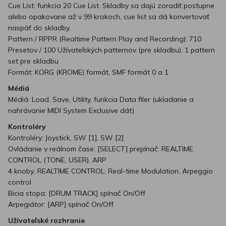
Cue List: funkcia 20 Cue List. Skladby sa dajú zoradiť postupne
alebo opakovane až v 99 krokoch, cue list sa dá konvertovať
naspäť do skladby.
Pattern / RPPR (Realtime Pattern Play and Recording): 710
Presetov / 100 Užívateľských patternov (pre skladbu). 1 pattern
set pre skladbu
Formát: KORG (KROME) formát, SMF formát 0 a 1
Médiá
Médiá: Load, Save, Utility, funkcia Data filer (ukladanie a
nahrávanie MIDI System Exclusive dát)
Kontroléry
Kontroléry: Joystick, SW [1], SW [2]
Ovládanie v reálnom čase: [SELECT] prepínač: REALTIME
CONTROL (TONE, USER), ARP
4 knoby; REALTIME CONTROL: Real-time Modulation, Arpeggio
control
Bicia stopa: [DRUM TRACK] spínač On/Off
Arpegiátor: [ARP] spínač On/Off
Užívateľské rozhranie