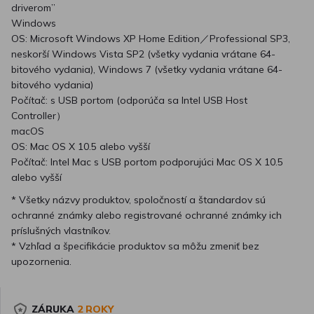
driverom”
Windows
OS: Microsoft Windows XP Home Edition／Professional SP3,
neskorší Windows Vista SP2 (všetky vydania vrátane 64-
bitového vydania), Windows 7 (všetky vydania vrátane 64-
bitového vydania)
Počítač: s USB portom (odporúča sa Intel USB Host
Controller）
macOS
OS: Mac OS X 10.5 alebo vyšší
Počítač: Intel Mac s USB portom podporujúci Mac OS X 10.5
alebo vyšší
* Všetky názvy produktov, spoločností a štandardov sú
ochranné známky alebo registrované ochranné známky ich
príslušných vlastníkov.
* Vzhľad a špecifikácie produktov sa môžu zmeniť bez
upozornenia.
ZÁRUKA
2 ROKY