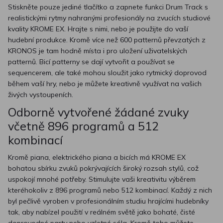
Stiskněte pouze jediné tlačítko a zapnete funkci Drum Track s
realistickými rytmy nahranými profesionály na zvucích studiové
kvality KROME EX. Hrajte s nimi, nebo je použijte do vaší
hudební produkce. Kromě více než 600 patternů převzatých z
KRONOS je tam hodně místa i pro uložení uživatelských
patternů. Bicí patterny se dají vytvořit a používat se
sequencerem, ale také mohou sloužit jako rytmický doprovod
během vaší hry, nebo je můžete kreativně využívat na vašich
živých vystoupeních.
Odborně vytvořené žádané zvuky
včetně 896 programů a 512
kombinací
Kromě piana, elektrického piana a bicích má KROME EX
bohatou sbírku zvuků pokrývajících široký rozsah stylů, což
uspokojí mnohé potřeby. Stimulujte vaši kreativitu výběrem
kteréhokoliv z 896 programů nebo 512 kombinací. Každý z nich
byl pečlivě vyroben v profesionálním studiu hrajícími hudebníky
tak, aby nabízel použití v reálném světě jako bohaté, čisté