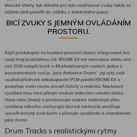
klasické efekty, tak důležité pro tyto nadčasové zvuky, takže se
můžete plně ponořit do zážitku z elektrického piana.
BICÍ ZVUKY S JEMNÝM OVLÁDÁNÍM
PROSTORU.
Když produkujete na hudební pracovní stanici, integrované bicí
sady hrají podstatnou roli. KROME EX má obrovskou sbírku více
než 2500 samplů bicích v 48 předehraných sadách. Jedna z
pozoruhodných sad je „Jazz Ambience Drums“. Její sytý zvuk
využívá přednosti velkokapacitní PCM paměti KROME EX a
poskytuje zcela novou úroveň čistoty a realismu. Nastavení
vyvážení mixu mezi přímým zvukem (mikrofon umístěn blízko
hlavy nebo činelu) a prostorovým zvukem (nahraným přes
vzdálený mikrofon zachycující dozvuk místnosti) umožňuje
vytvořit bohatý zvuk bicích s přesným vyvážením a charakterem,
jaký chcete.
Drum Tracks s realistickými rytmy