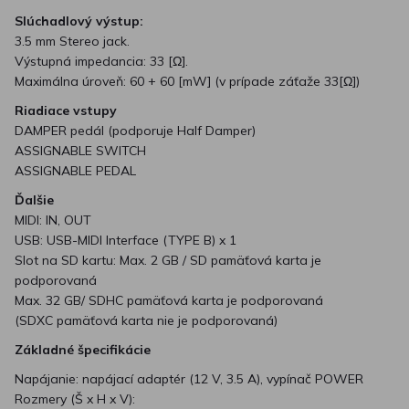
Slúchadlový výstup:
3.5 mm Stereo jack.
Výstupná impedancia: 33 [Ω].
Maximálna úroveň: 60 + 60 [mW] (v prípade záťaže 33[Ω])
Riadiace vstupy
DAMPER pedál (podporuje Half Damper)
ASSIGNABLE SWITCH
ASSIGNABLE PEDAL
Ďalšie
MIDI: IN, OUT
USB: USB-MIDI Interface (TYPE B) x 1
Slot na SD kartu: Max. 2 GB / SD pamäťová karta je
podporovaná
Max. 32 GB/ SDHC pamäťová karta je podporovaná
(SDXC pamäťová karta nie je podporovaná)
Základné špecifikácie
Napájanie: napájací adaptér (12 V, 3.5 A), vypínač POWER
Rozmery (Š x H x V):