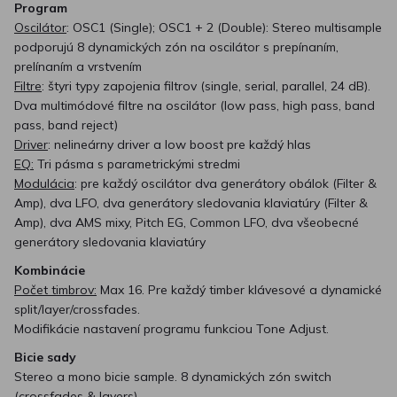
Program
Oscilátor
: OSC1 (Single); OSC1 + 2 (Double): Stereo multisample
podporujú 8 dynamických zón na oscilátor s prepínaním,
prelínaním a vrstvením
Filtre
: štyri typy zapojenia filtrov (single, serial, parallel, 24 dB).
Dva multimódové filtre na oscilátor (low pass, high pass, band
pass, band reject)
Driver
: nelineárny driver a low boost pre každý hlas
EQ:
Tri pásma s parametrickými stredmi
Modulácia
: pre každý oscilátor dva generátory obálok (Filter &
Amp), dva LFO, dva generátory sledovania klaviatúry (Filter &
Amp), dva AMS mixy, Pitch EG, Common LFO, dva všeobecné
generátory sledovania klaviatúry
Kombinácie
Počet timbrov:
Max 16. Pre každý timber klávesové a dynamické
split/layer/crossfades.
Modifikácie nastavení programu funkciou Tone Adjust.
Bicie sady
Stereo a mono bicie sample. 8 dynamických zón switch
(crossfades & layers)