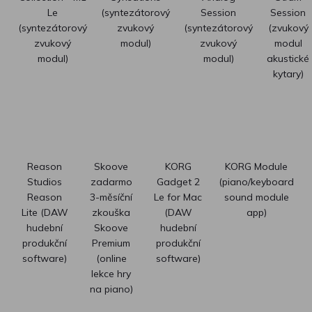
Le
(syntezátorový
Session
Session
(syntezátorový
zvukový
(syntezátorový
(zvukový
zvukový
modul)
zvukový
modul
modul)
modul)
akustické
kytary)
Reason
Skoove
KORG
KORG Module
Studios
zadarmo
Gadget 2
(piano/keyboard
Reason
3-měsíční
Le for Mac
sound module
Lite (DAW
zkouška
(DAW
app)
hudební
Skoove
hudební
produkční
Premium
produkční
software)
(online
software)
lekce hry
na piano)