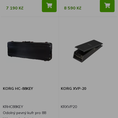
7 190 Kč
8 590 Kč
KORG HC-88KEY
KORG XVP-20
KRHC88KEY
KRXVP20
Odolný pevný kufr pro 88