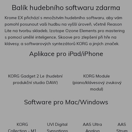
Balík hudebního softwaru zdarma
Krome EX přichází s množstvím hudebního softwaru, aby vám
pomohl posunout vaši hudbu na vyšší úroveň, včetně Reason
Lite na tvorbu skladeb, Izotope Ozone Elements pro mastering
s pomocí umělé inteligence, Skoove pro zlepšení při hře na
klávesy, a softwarových syntezátorů KORG a jiných značek.
Aplikace pro iPad/iPhone
KORG Gadget 2 Le (hudební
KORG Module
produkční studio DAW)
(piano/klávesový zvukový
modul)
Software pro Mac/Windows
KORG
UVI Digital
AAS Ultra
AAS
Collection - M1
Synsations
Analog
Strum