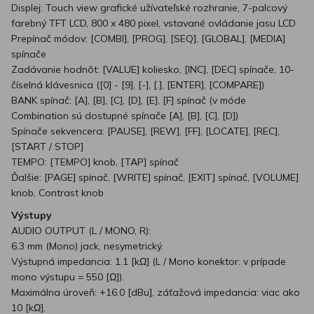
Displej: Touch view grafické užívateľské rozhranie, 7-palcový
farebný TFT LCD, 800 x 480 pixel, vstavané ovládanie jasu LCD
Prepínač módov: [COMBI], [PROG], [SEQ], [GLOBAL], [MEDIA]
spínače
Zadávanie hodnôt: [VALUE] koliesko, [INC], [DEC] spínače, 10-
číselná klávesnica ([0] - [9], [-], [.], [ENTER], [COMPARE])
BANK spínač: [A], [B], [C], [D], [E], [F] spínač (v móde
Combination sú dostupné spínače [A], [B], [C], [D])
Spínače sekvencera: [PAUSE], [REW], [FF], [LOCATE], [REC],
[START / STOP]
TEMPO: [TEMPO] knob, [TAP] spínač
Ďalšie: [PAGE] spínač, [WRITE] spínač, [EXIT] spínač, [VOLUME]
knob, Contrast knob
Výstupy
AUDIO OUTPUT (L / MONO, R):
6.3 mm (Mono) jack, nesymetrický.
Výstupná impedancia: 1.1 [kΩ] (L / Mono konektor: v prípade
mono výstupu = 550 [Ω]).
Maximálna úroveň: +16.0 [dBu], záťažová impedancia: viac ako
10 [kΩ].