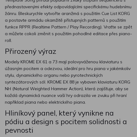
Template Song přiřadí populární zvuky stopám sequenceru s
přednastavenými efekty odpovídajícími specifickému hudebnímu
žánru. Bleskurychle vytvořte aranžmá s použitím Cue List KORG
a postavte armádu okamžitě přístupných patternů s použitím
funkce RPPR (Realtime Pattern / Play Recording). Vraťte se zpět
a můžete cokoli změnit s použitím pohodlné editace přes piano-
roll.
Přirozený výraz
Modely KROME EX 61 a 73 mají polovyváženou klaviaturu s
úžasným pocitem a odezvou, ideální pro hru piana v jakémkoliv
stylu, dynamického organu nebo pyrotechnických
syntezátorových sól. KROME EX 88 je vybaven klaviaturu KORG
NH (Natural Weighted Hammer Action), která zajišťuje, aby se
každá dynamická nuance vaší hry odrazila ve zvuku při hraní
například piana nebo elektrického piana.
Hliníkový panel, který vynikne na
pódiu a design s pocitem solidnosti a
pevnosti