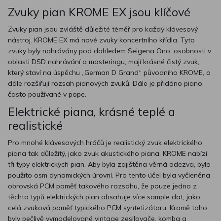
Zvuky pian KROME EX jsou klíčové
Zvuky pian jsou zvláště důležité téměř pro každý klávesový
nástroj. KROME EX má nové zvuky koncertního křídla. Tyto
zvuky byly nahrávány pod dohledem Seigena Ono, osobnosti v
oblasti DSD nahrávání a masteringu, mají krásné čistý zvuk,
který staví na úspěchu „German D Grand“ původního KROME, a
dále rozšiřují rozsah pianových zvuků. Dále je přidáno piano,
často používané v pope.
Elektrické piana, krásné teplé a
realistické
Pro mnohé klávesových hráčů je realistický zvuk elektrického
piana tak důležitý, jako zvuk akustického piana. KROME nabízí
tři typy elektrických pian. Aby byla zajištěna věrná odezva, bylo
použito osm dynamických úrovní. Pro tento účel byla vyčleněna
obrovská PCM paměť takového rozsahu, že pouze jedno z
těchto typů elektrických pian obsahuje více sample dat, jako
celá zvuková paměť typického PCM syntetizátoru. Kromě toho
byly pečlivě vymodelované vintage zesilovače, komba a