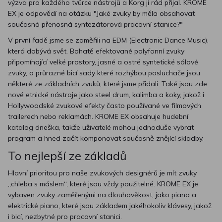
výzva pro každého tvůrce nástrojů a Korg ji rád přijal. KROME
EX je odpovědí na otázku "Jaké zvuky by měla obsahovat
současná přenosná syntezátorová pracovní stanice?"
V první řadě jsme se zaměřili na EDM (Electronic Dance Music),
která dobývá svět. Bohatě efektované polyfonní zvuky
připomínající velké prostory, jasné a ostré syntetické sólové
zvuky, a průrazné bicí sady které rozhýbou posluchače jsou
některé ze základních zvuků, které jsme přidali. Také jsou zde
nové etnické nástroje jako steel drum, kalimba a koky, jakož i
Hollywoodské zvukové efekty často používané ve filmových
trailerech nebo reklamách. KROME EX obsahuje hudební
katalog dneška, takže uživatelé mohou jednoduše vybrat
program a hned začít komponovat současně znějící skladby.
To nejlepší ze základů
Hlavní prioritou pro naše zvukových designérů je mít zvuky
„chleba s máslem“, které jsou vždy použitelné. KROME EX je
vybaven zvuky zaměřenými na dlouhověkost, jako piano a
elektrické piano, které jsou základem jakéhokoliv klávesy, jakož
i bicí, nezbytné pro pracovní stanici.