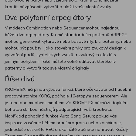
doprovodné party nebo vzletné sóla. Kromě toho můžete
kroutit, přizpůsobit, vytvořit a uložit vaše vlastní zvuky.
Dva polyfonní arpegiátory
V módech Combination nebo Sequencer mohou najednou
běžet dva arpegiátory. Kromě standardních patternů ARPEGE
mohou generovat kytarové nebo basové rify, bicí patterny, nebo
mohou být použity i jako stavební prvky pro zvukový design k
vytvoření padů, syntetických zvuků a zvukových efektů s
jemným pohybem. Také můžete volně editovat kterékoliv
patterny a vytvořit tak své vlastní originály.
Říše divů
KROME EX má plnou výbavu funkcí, které očekáváte od hudební
pracovní stanice KORG, počínaje 16-stopým sequencerem. Ale
je tam toho mnohem, mnohem víc. KROME EX přichází doplněn
bohatou sbírkou nástrojů podporujících vaši kreativitu.
Například pohodlná funkce Auto Song Setup; pokud vás
inspirace zasáhne během hraní programu nebo kombinace,
jednoduše stiskněte REC a okamžitě začnete nahrávat. Každý