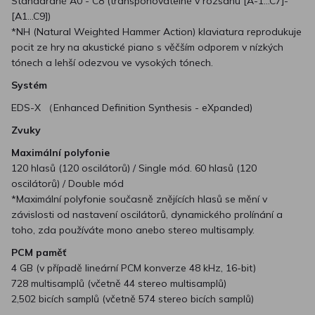
Standardně A0 - C8 (transponovatelné v rozsahu [A-1...C7]-
[A1...C9])
*NH (Natural Weighted Hammer Action) klaviatura reprodukuje
pocit ze hry na akustické piano s věčším odporem v nízkých
tónech a lehší odezvou ve vysokých tónech.
Systém
EDS-X （Enhanced Definition Synthesis - eXpanded)
Zvuky
Maximální polyfonie
120 hlasů (120 oscilátorů) / Single mód. 60 hlasů (120
oscilátorů) / Double mód
*Maximální polyfonie současně znějících hlasů se mění v
závislosti od nastavení oscilátorů, dynamického prolínání a
toho, zda používáte mono anebo stereo multisamply.
PCM paměť
4 GB (v případě lineární PCM konverze 48 kHz, 16-bit)
728 multisamplů (včetně 44 stereo multisamplů)
2,502 bicích samplů (včetně 574 stereo bicích samplů)