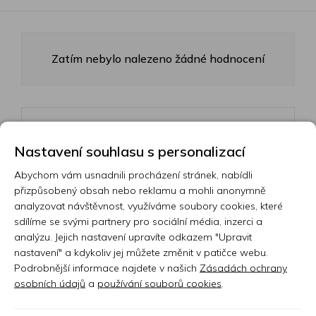
Zatím nebylo nalezeno žádné hodnocení
Přidejte vlastní hodnocení
Nastavení souhlasu s personalizací
Abychom vám usnadnili procházení stránek, nabídli
Vyberte hodnocení
přizpůsobený obsah nebo reklamu a mohli anonymně
analyzovat návštěvnost, využíváme soubory cookies, které
sdílíme se svými partnery pro sociální média, inzerci a
analýzu. Jejich nastavení upravíte odkazem "Upravit
Hodnocení:
nastavení" a kdykoliv jej můžete změnit v patičce webu.
0/5
Podrobnější informace najdete v našich
Zásadách ochrany
osobních údajů
a
používání souborů cookies
.
Vaše jméno