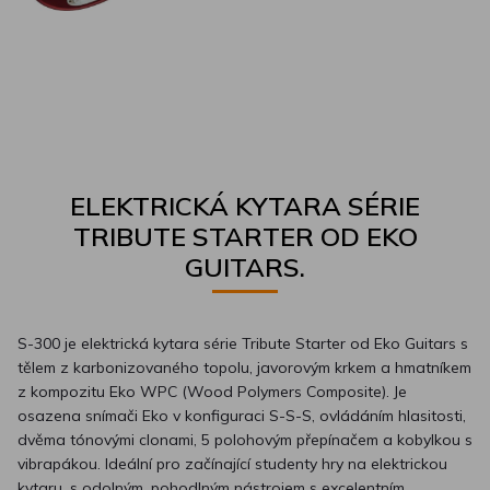
ELEKTRICKÁ KYTARA SÉRIE
TRIBUTE STARTER OD EKO
GUITARS.
S-300 je elektrická kytara série Tribute Starter od Eko Guitars s
tělem z karbonizovaného topolu, javorovým krkem a hmatníkem
z kompozitu Eko WPC (Wood Polymers Composite). Je
osazena snímači Eko v konfiguraci S-S-S, ovládáním hlasitosti,
dvěma tónovými clonami, 5 polohovým přepínačem a kobylkou s
vibrapákou. Ideální pro začínající studenty hry na elektrickou
kytaru, s odolným, pohodlným nástrojem s excelentním