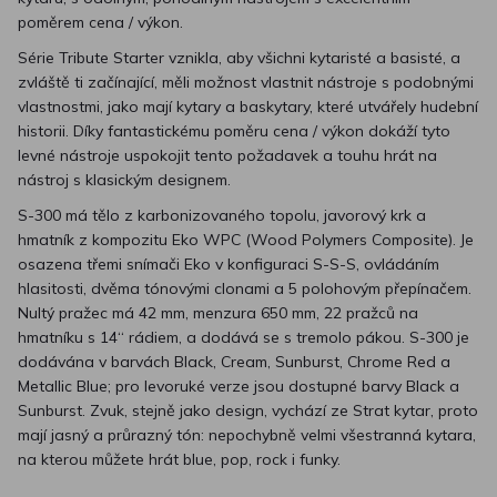
poměrem cena / výkon.
Série Tribute Starter vznikla, aby všichni kytaristé a basisté, a
zvláště ti začínající, měli možnost vlastnit nástroje s podobnými
vlastnostmi, jako mají kytary a baskytary, které utvářely hudební
historii. Díky fantastickému poměru cena / výkon dokáží tyto
levné nástroje uspokojit tento požadavek a touhu hrát na
nástroj s klasickým designem.
S-300 má tělo z karbonizovaného topolu, javorový krk a
hmatník z kompozitu Eko WPC (Wood Polymers Composite). Je
osazena třemi snímači Eko v konfiguraci S-S-S, ovládáním
hlasitosti, dvěma tónovými clonami a 5 polohovým přepínačem.
Nultý pražec má 42 mm, menzura 650 mm, 22 pražců na
hmatníku s 14“ rádiem, a dodává se s tremolo pákou. S-300 je
dodávána v barvách Black, Cream, Sunburst, Chrome Red a
Metallic Blue; pro levoruké verze jsou dostupné barvy Black a
Sunburst. Zvuk, stejně jako design, vychází ze Strat kytar, proto
mají jasný a průrazný tón: nepochybně velmi všestranná kytara,
na kterou můžete hrát blue, pop, rock i funky.