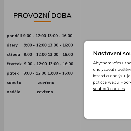
PROVOZNÍ DOBA
pondělí 9:00 - 12:00 13:00 - 16:00
úterý
9:00 - 12:00 13:00 - 16:00
Nastavení sou
středa
9:00 - 12:00 13:00 - 16:00
Abychom vám usnadn
čtvrtek
9:00 - 12:00 13:00 - 16:00
analyzovat návštěvn
pátek
9:00 - 12:00 13:00 - 16:00
inzerci a analýzu. J
patičce webu. Podr
sobota zavřeno
souborů cookies
.
neděle zavřeno