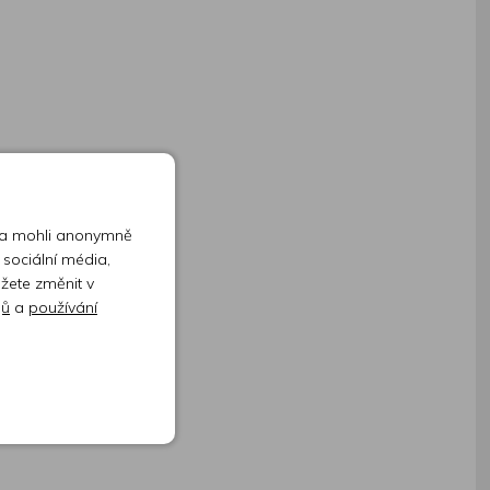
 a mohli anonymně
 sociální média,
ůžete změnit v
jů
a
používání