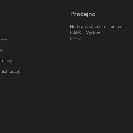
Prodejna
Na hraničkách 34a - přízemí
68201 - Vyškov
ravy
MAPA
by
dmínky
ních údajů