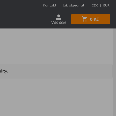
Kontakt
Jak objednat
CZK |
EUR
0 Kč
Váš účet
kty.