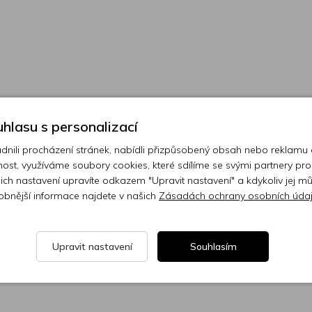
hlasu s personalizací
ili procházení stránek, nabídli přizpůsobený obsah nebo reklamu
ost, využíváme soubory cookies, které sdílíme se svými partnery pro
ejich nastavení upravíte odkazem "Upravit nastavení" a kdykoliv jej m
obnější informace najdete v našich
Zásadách ochrany osobních úda
Upravit nastavení
Souhlasím