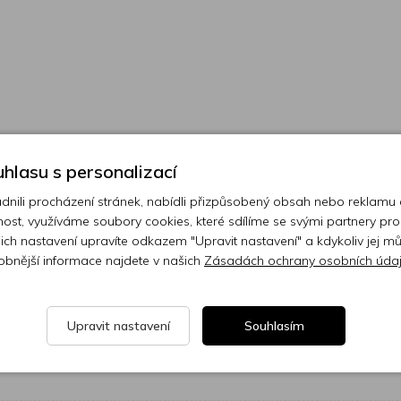
hlasu s personalizací
ili procházení stránek, nabídli přizpůsobený obsah nebo reklamu
ost, využíváme soubory cookies, které sdílíme se svými partnery pro
ejich nastavení upravíte odkazem "Upravit nastavení" a kdykoliv jej m
obnější informace najdete v našich
Zásadách ochrany osobních úda
Slevy na další nákup
Upravit nastavení
Souhlasím
sletteru a už Vám nic neunikne