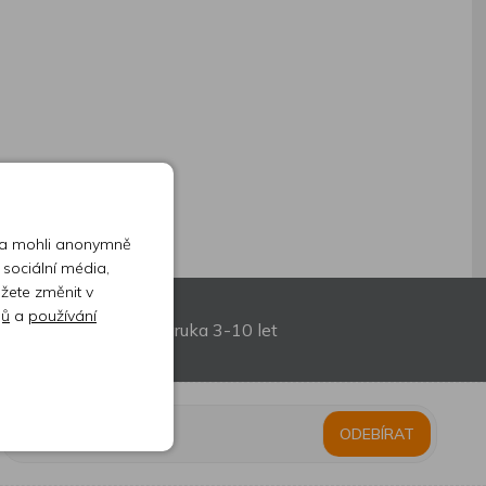
 a mohli anonymně
 sociální média,
ůžete změnit v
jů
a
používání
Prodloužená záruka 3-10 let
ODEBÍRAT