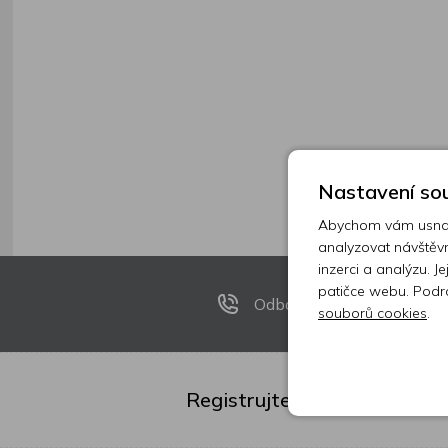
Nastavení sou
Abychom vám usnadn
analyzovat návštěvn
inzerci a analýzu. J
patičce webu. Podr
Odborníci na telefonu
souborů cookies
.
Registrujte se k odběru new