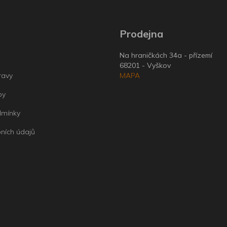
Prodejna
Na hraničkách 34a - přízemí
68201 - Vyškov
ravy
MAPA
by
dmínky
ních údajů