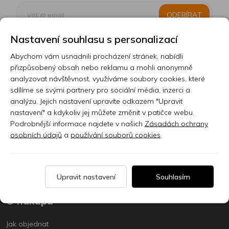
ODEBÍRAT
Nastavení souhlasu s personalizací
Abychom vám usnadnili procházení stránek, nabídli
Kontakt
přizpůsobený obsah nebo reklamu a mohli anonymně
analyzovat návštěvnost, využíváme soubory cookies, které
Prodejna
sdílíme se svými partnery pro sociální média, inzerci a
analýzu. Jejich nastavení upravíte odkazem "Upravit
Sklady
nastavení" a kdykoliv jej můžete změnit v patičce webu.
Podrobnější informace najdete v našich
Zásadách ochrany
Servis
osobních údajů
a
používání souborů cookies
.
Nabídka práce
Články
Upravit nastavení
Souhlasím
O nákupu
Jak objednat