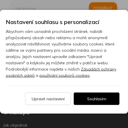
ODEBÍRAT
Nastavení souhlasu s personalizací
Abychom vám usnadnili procházení stránek, nabídli
Kontakt
přizpůsobený obsah nebo reklamu a mohli anonymně
analyzovat návštěvnost, využíváme soubory cookies, které
Prodejna
sdílíme se svými partnery pro sociální média, inzerci a
analýzu. Jejich nastavení upravíte odkazem "Upravit
Sklady
nastavení" a kdykoliv jej můžete změnit v patičce webu.
Podrobnější informace najdete v našich
Zásadách ochrany
Servis
osobních údajů
a
používání souborů cookies
.
Nabídka práce
Články
Upravit nastavení
Souhlasím
O nákupu
Jak objednat