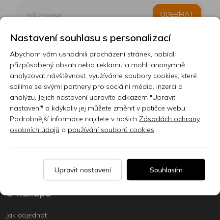
ODEBÍRAT
Nastavení souhlasu s personalizací
Abychom vám usnadnili procházení stránek, nabídli
Kontakt
přizpůsobený obsah nebo reklamu a mohli anonymně
analyzovat návštěvnost, využíváme soubory cookies, které
Prodejna
sdílíme se svými partnery pro sociální média, inzerci a
analýzu. Jejich nastavení upravíte odkazem "Upravit
Sklady
nastavení" a kdykoliv jej můžete změnit v patičce webu.
Podrobnější informace najdete v našich
Zásadách ochrany
Servis
osobních údajů
a
používání souborů cookies
.
Nabídka práce
Články
Upravit nastavení
Souhlasím
O nákupu
Jak objednat