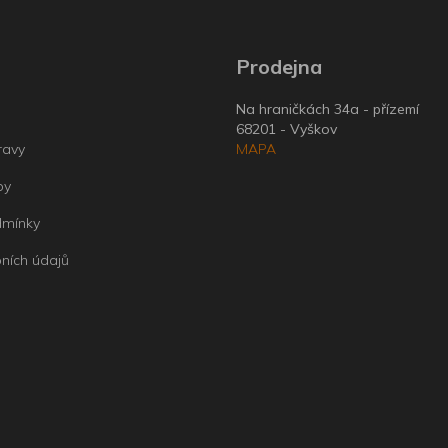
Prodejna
Na hraničkách 34a - přízemí
68201 - Vyškov
ravy
MAPA
by
dmínky
ních údajů