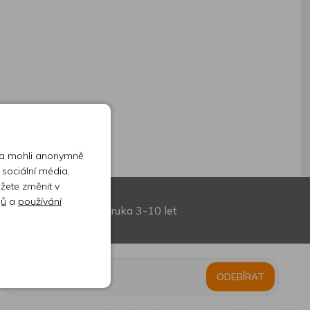
 a mohli anonymně
 sociální média,
ůžete změnit v
jů
a
používání
Prodloužená záruka 3-10 let
ODEBÍRAT