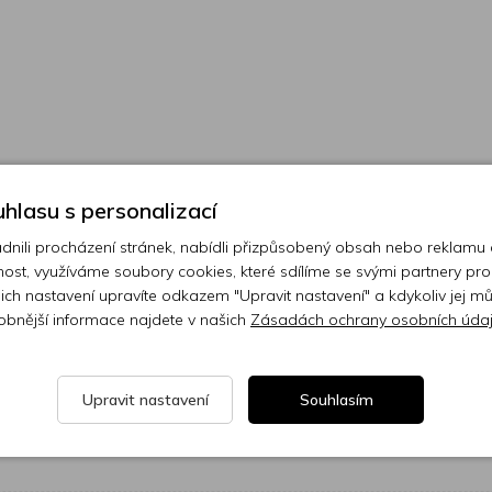
hlasu s personalizací
ili procházení stránek, nabídli přizpůsobený obsah nebo reklamu
ost, využíváme soubory cookies, které sdílíme se svými partnery pro
ejich nastavení upravíte odkazem "Upravit nastavení" a kdykoliv jej m
obnější informace najdete v našich
Zásadách ochrany osobních úda
Slevy na další nákup
Upravit nastavení
Souhlasím
sletteru a už Vám nic neunikne