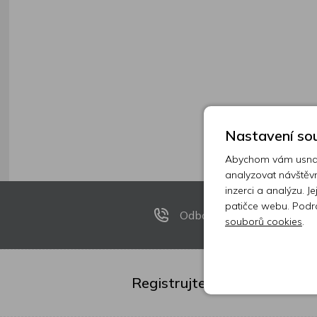
Nastavení sou
Abychom vám usnadn
analyzovat návštěvn
inzerci a analýzu. J
patičce webu. Podr
Odborníci na telefonu
souborů cookies
.
Registrujte se k odběru new